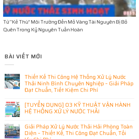
Từ “Kẻ Thù” Môi Trường Đến Mỏ Vàng Tài Nguyên Bị Bỏ
Quên Trong Kỷ Nguyên Tuần Hoàn
BÀI VIẾT MỚI
Thiết Kế Thi Công Hệ Thống Xử Lý Nước
Thải Ninh Bình Chuyên Nghiệp – Giải Pháp
Đạt Chuẩn, Tiết Kiệm Chi Phí
Không
có
[TUYỂN DỤNG] 03 KỸ THUẬT VẬN HÀNH
bình
HỆ THỐNG XỬ LÝ NƯỚC THẢI
luận
ở
Không
Thiết
có
Kế
Giải Pháp Xử Lý Nước Thải Hải Phòng Toàn
bình
Thi
luận
Diện – Thiết Kế, Thi Công Đạt Chuẩn, Tối
Công
ở
Hệ