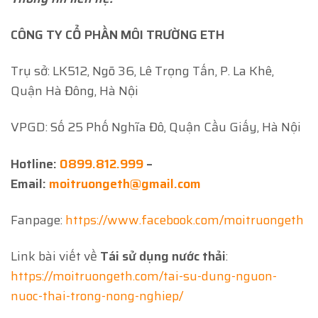
CÔNG TY CỔ PHẦN MÔI TRƯỜNG ETH
Trụ sở: LK512, Ngõ 36, Lê Trọng Tấn, P. La Khê,
Quận Hà Đông, Hà Nội
VPGD: Số 25 Phố Nghĩa Đô, Quận Cầu Giấy, Hà Nội
Hotline:
0899.812.999
–
Email:
moitruongeth@gmail.com
Fanpage:
https://www.facebook.com/moitruongeth
Link bài viết về
Tái sử dụng nước thải
:
https://moitruongeth.com/tai-su-dung-nguon-
nuoc-thai-trong-nong-nghiep/