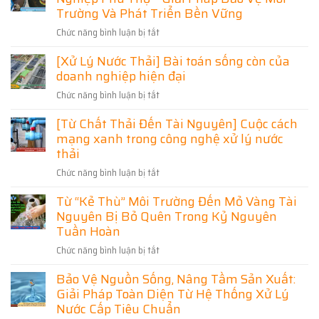
Cư
Môi
Mạnh
Trường Và Phát Triển Bền Vững
Quả,
Trường,
Xử
Đạt
Tối
Chức năng bình luận bị tắt
ở
Lý
Chuẩn
Ưu
Xử
Nước
Môi
[Xử Lý Nước Thải] Bài toán sống còn của
Chi
Lý
Thải:
Trường
Phí
doanh nghiệp hiện đại
Nước
Bước
Thải
Đi
Chức năng bình luận bị tắt
ở
Sinh
Quan
[Xử
Hoạt
Trọng
[Từ Chất Thải Đến Tài Nguyên] Cuộc cách
Lý
Khu
Trong
mạng xanh trong công nghệ xử lý nước
Nước
Công
Bảo
Thải]
thải
Nghiệp
Vệ
Bài
Phú
Môi
Chức năng bình luận bị tắt
ở
toán
Thọ
Trường
[Từ
sống
–
Từ “Kẻ Thù” Môi Trường Đến Mỏ Vàng Tài
Chất
còn
Giải
Nguyên Bị Bỏ Quên Trong Kỷ Nguyên
Thải
của
Pháp
Đến
Tuần Hoàn
doanh
Bảo
Tài
nghiệp
Vệ
Chức năng bình luận bị tắt
ở
Nguyên]
hiện
Môi
Từ
Cuộc
đại
Bảo Vệ Nguồn Sống, Nâng Tầm Sản Xuất:
Trường
“Kẻ
cách
Và
Giải Pháp Toàn Diện Từ Hệ Thống Xử Lý
Thù”
mạng
Phát
Môi
Nước Cấp Tiêu Chuẩn
xanh
Triển
Trường