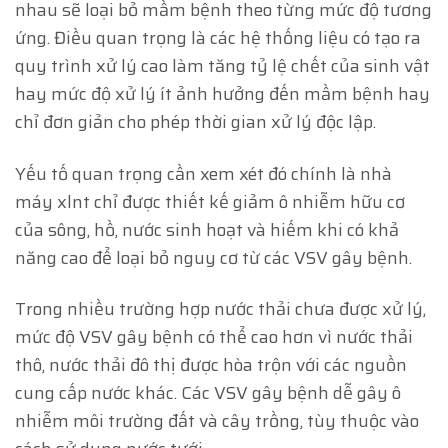
nhau sẽ loại bỏ mầm bệnh theo từng mức độ tương
ứng. Điều quan trọng là các hệ thống liệu có tạo ra
quy trình xử lý cao làm tăng tỷ lệ chết của sinh vật
hay mức độ xử lý ít ảnh hưởng đến mầm bệnh hay
chỉ đơn giản cho phép thời gian xử lý độc lập.
Yếu tố quan trọng cần xem xét đó chính là nhà
máy xlnt chỉ được thiết kế giảm ô nhiễm hữu cơ
của sông, hồ, nước sinh hoạt và hiếm khi có khả
năng cao để loại bỏ nguy cơ từ các VSV gây bệnh.
Trong nhiều trường hợp nước thải chưa được xử lý,
mức độ VSV gây bệnh có thể cao hơn vì nước thải
thô, nước thải đô thị được hòa trộn với các nguồn
cung cấp nước khác. Các VSV gây bệnh dễ gây ô
nhiễm môi trường đất và cây trồng, tùy thuộc vào