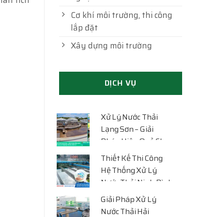
Cơ khí môi trường, thi công
lắp đặt
Xây dựng môi trường
DỊCH VỤ
Xử Lý Nước Thải
Lạng Sơn – Giải
Pháp Hiệu Quả Cho
Doanh Nghiệp Và
Thiết Kế Thi Công
Khu Dân Cư
Hệ Thống Xử Lý
Nước Thải Ninh Bình
Chuyên Nghiệp –
Giải Pháp Xử Lý
Giải Pháp Đạt
Nước Thải Hải