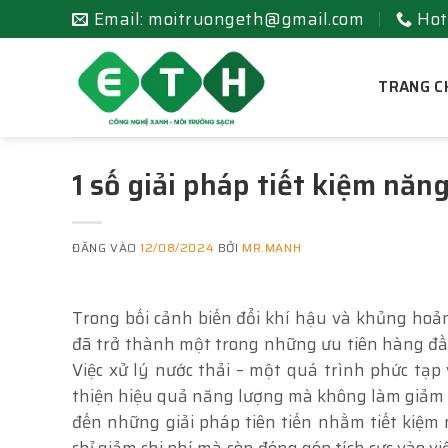
Bỏ
Email: moitruongeth@gmail.com
Hot
qua
nội
TRANG C
dung
1 số giải pháp tiết kiệm năn
ĐĂNG VÀO
12/08/2024
BỞI
MR.MANH
Trong bối cảnh biến đổi khí hậu và khủng hoả
đã trở thành một trong những ưu tiên hàng đầu
Việc xử lý nước thải – một quá trình phức tạp
thiện hiệu quả năng lượng mà không làm giảm 
đến những giải pháp tiên tiến nhằm tiết kiệm 
chỉ giảm chi phí mà còn đóng góp tích cực vào vi