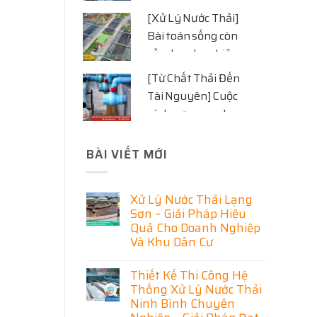
Giải Pháp Bảo Vệ
[Xử Lý Nước Thải]
Môi Trường Và Phát
Bài toán sống còn
Triển Bền Vững
của doanh nghiệp
hiện đại
[Từ Chất Thải Đến
Tài Nguyên] Cuộc
cách mạng xanh
trong công nghệ xử
lý nước thải
BÀI VIẾT MỚI
Xử Lý Nước Thải Lạng
Sơn – Giải Pháp Hiệu
Quả Cho Doanh Nghiệp
Và Khu Dân Cư
Không
có
Thiết Kế Thi Công Hệ
bình
Thống Xử Lý Nước Thải
luận
ở
Ninh Bình Chuyên
Xử