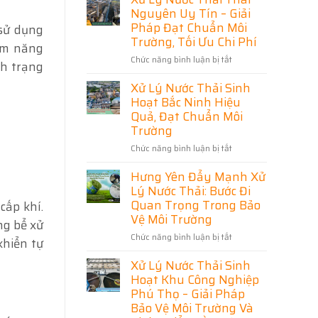
Hải
Xử
Nguyên Uy Tín – Giải
Phòng
Lý
Toàn
Pháp Đạt Chuẩn Môi
 sử dụng
Diện
Nước
Trường, Tối Ưu Chi Phí
–
iệm năng
Thải
Thiết
Chức năng bình luận bị tắt
ở
Hải
Kế,
nh trạng
Thi
Xử
Dương
Công
Xử Lý Nước Thải Sinh
Lý
–
Đạt
Nước
Giải
Hoạt Bắc Ninh Hiệu
Chuẩn,
Thải
Pháp
Tối
Quả, Đạt Chuẩn Môi
Ưu
Thái
Tối
Trường
Chi
Nguyên
Ưu
Phí
Chức năng bình luận bị tắt
ở
Uy
Cho
Xử
Tín
Doanh
Hưng Yên Đẩy Mạnh Xử
Lý
–
Nghiệp
Nước
Giải
Lý Nước Thải: Bước Đi
Và
Thải
Pháp
Khu
Quan Trọng Trong Bảo
cấp khí.
Sinh
Đạt
Dân
Vệ Môi Trường
ng bể xử
Hoạt
Chuẩn
Cư
Chức năng bình luận bị tắt
ở
Bắc
Môi
khiển tự
Hưng
Ninh
Trường,
Xử Lý Nước Thải Sinh
Yên
Hiệu
Tối
Đẩy
Quả,
Hoạt Khu Công Nghiệp
Ưu
Mạnh
Đạt
Chi
Phú Thọ – Giải Pháp
Xử
Chuẩn
Phí
Bảo Vệ Môi Trường Và
Lý
Môi