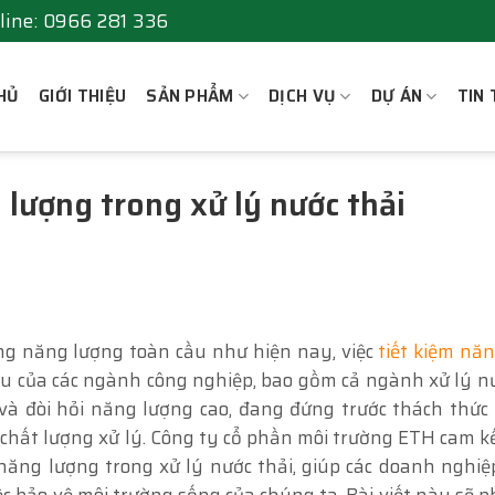
line: 0966 281 336
HỦ
GIỚI THIỆU
SẢN PHẨM
DỊCH VỤ
DỰ ÁN
TIN 
g lượng trong xử lý nước thải
ng năng lượng toàn cầu như hiện nay, việc
tiết kiệm nă
 của các ngành công nghiệp, bao gồm cả ngành xử lý nư
 và đòi hỏi năng lượng cao, đang đứng trước thách thức 
chất lượng xử lý. Công ty cổ phần môi trường ETH cam 
năng lượng trong xử lý nước thải, giúp các doanh nghi
ệc bảo vệ môi trường sống của chúng ta. Bài viết này sẽ p