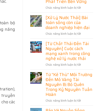
hác.
Phát Triển Bền Vững
Nước
Trường
Thải:
Chức năng bình luận bị tắt
ở
Bước
Xử
Đi
[Xử Lý Nước Thải] Bài
Lý
Quan
Nước
toán sống còn của
toàn bộ
Trọng
Thải
doanh nghiệp hiện đại
ụng năng
Trong
Sinh
Chức năng bình luận bị tắt
ở
Bảo
Hoạt
[Xử
Vệ
Khu
[Từ Chất Thải Đến Tài
Lý
Môi
Công
Nước
Nguyên] Cuộc cách
Trường
Nghiệp
Thải]
Phú
mạng xanh trong công
Bài
Thọ
nghệ xử lý nước thải
toán
–
Chức năng bình luận bị tắt
ở
sống
Giải
[Từ
còn
Pháp
Từ “Kẻ Thù” Môi Trường
Chất
của
Bảo
Thải
doanh
Đến Mỏ Vàng Tài
Vệ
Đến
nghiệp
Nguyên Bị Bỏ Quên
Môi
Tài
hiện
ration),
Trường
Trong Kỷ Nguyên Tuần
Nguyên]
đại
Và
Hoàn
p truyền
Cuộc
Phát
cách
Chức năng bình luận bị tắt
ở
 cho các
Triển
mạng
Từ
Bền
xanh
Bảo Vệ Nguồn Sống,
“Kẻ
Vững