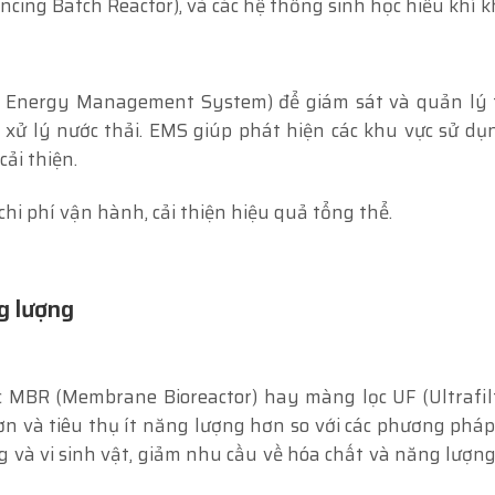
cing Batch Reactor), và các hệ thống sinh học hiếu khí k
 Energy Management System) để giám sát và quản lý 
xử lý nước thải. EMS giúp phát hiện các khu vực sử d
ải thiện.
chi phí vận hành, cải thiện hiệu quả tổng thể.
g lượng
MBR (Membrane Bioreactor) hay màng lọc UF (Ultrafilt
hơn và tiêu thụ ít năng lượng hơn so với các phương phá
ng và vi sinh vật, giảm nhu cầu về hóa chất và năng lượng