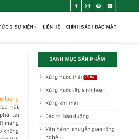
TỨC & SỰ KIỆN
LIÊN HỆ
CHÍNH SÁCH BẢO MẬT
DANH MỤC SẢN PHẨM
Xử lý nước thải
Xử lý nước cấp sinh hoạt
ng lượng
Xử lý khí thải
ớc thải.
phải cải
Bảo trì bảo dưỡng
kết mang
Vận hành, chuyển giao công
ệp không
nghệ
hân tích