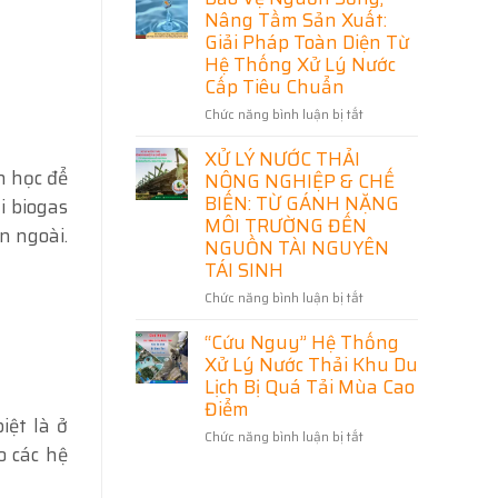
trong
Thù”
Nâng Tầm Sản Xuất:
công
Môi
Giải Pháp Toàn Diện Từ
nghệ
Trường
Hệ Thống Xử Lý Nước
xử
Đến
Cấp Tiêu Chuẩn
lý
Mỏ
nước
Vàng
Chức năng bình luận bị tắt
ở
thải
Tài
Bảo
Nguyên
XỬ LÝ NƯỚC THẢI
Vệ
Bị
h học để
Nguồn
NÔNG NGHIỆP & CHẾ
Bỏ
Sống,
BIẾN: TỪ GÁNH NẶNG
i biogas
Quên
Nâng
MÔI TRƯỜNG ĐẾN
n ngoài.
Trong
Tầm
NGUỒN TÀI NGUYÊN
Kỷ
Sản
TÁI SINH
Nguyên
Xuất:
Tuần
Giải
Chức năng bình luận bị tắt
ở
Hoàn
Pháp
XỬ
Toàn
“Cứu Nguy” Hệ Thống
LÝ
Diện
NƯỚC
Xử Lý Nước Thải Khu Du
Từ
THẢI
Lịch Bị Quá Tải Mùa Cao
Hệ
NÔNG
Điểm
Thống
NGHIỆP
iệt là ở
Xử
Chức năng bình luận bị tắt
ở
&
o các hệ
Lý
“Cứu
CHẾ
Nước
Nguy”
BIẾN:
Cấp
Hệ