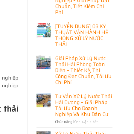
Nghiệp – Giải Pháp Đạt
Lý
Nước
Chuẩn, Tiết Kiệm Chi
Thải
Phí
Lạng
Sơn
Không
–
có
[TUYỂN DỤNG] 03 KỸ
Giải
bình
Pháp
THUẬT VẬN HÀNH HỆ
luận
Hiệu
ở
THỐNG XỬ LÝ NƯỚC
Quả
Thiết
Cho
THẢI
Kế
Doanh
Thi
Nghiệp
Không
Công
Và
có
Hệ
Giải Pháp Xử Lý Nước
Khu
bình
Thống
Dân
Thải Hải Phòng Toàn
luận
Xử
Cư
ở
Diện – Thiết Kế, Thi
Lý
[TUYỂN
Nước
Công Đạt Chuẩn, Tối Ưu
DỤNG]
h nghiệp
Thải
03
Chi Phí
Ninh
h nghiệp
KỸ
Bình
THUẬT
Không
Chuyên
VẬN
có
Nghiệp
Tư Vấn Xử Lý Nước Thải
HÀNH
bình
–
Hải Dương – Giải Pháp
HỆ
luận
Giải
 thải
THỐNG
ở
Pháp
Tối Ưu Cho Doanh
XỬ
Giải
Đạt
Nghiệp Và Khu Dân Cư
LÝ
Pháp
Chuẩn,
NƯỚC
Xử
Tiết
Chức năng bình luận bị tắt
ở
THẢI
Lý
Kiệm
Nước
Tư
Chi
Thải
Phí
Xử Lý Nước Thải Thái
Vấn