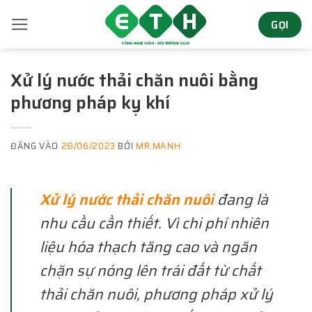
Bỏ
GỌI
qua
nội
dung
Xử lý nước thải chăn nuôi bằng
phương pháp kỵ khí
ĐĂNG VÀO
28/06/2023
BỞI
MR.MANH
Xử lý nước thải chăn nuôi
đang là
nhu cầu cần thiết. Vì chi phí nhiên
liệu hóa thạch tăng cao và ngăn
chặn sự nóng lên trái đất từ chất
thải chăn nuôi, phương pháp xử lý