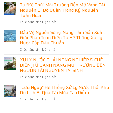
sống
–
Từ “Kẻ Thù” Môi Trường Đến Mỏ Vàng Tài
Chất
còn
Giải
Nguyên Bị Bỏ Quên Trong Kỷ Nguyên
Thải
của
Pháp
Đến
Tuần Hoàn
doanh
Bảo
Tài
nghiệp
Vệ
Chức năng bình luận bị tắt
ở
Nguyên]
hiện
Môi
Từ
Cuộc
đại
Bảo Vệ Nguồn Sống, Nâng Tầm Sản Xuất:
Trường
“Kẻ
cách
Và
Giải Pháp Toàn Diện Từ Hệ Thống Xử Lý
Thù”
mạng
Phát
Môi
Nước Cấp Tiêu Chuẩn
xanh
Triển
Trường
trong
Chức năng bình luận bị tắt
ở
Bền
Đến
công
Bảo
Vững
Mỏ
nghệ
XỬ LÝ NƯỚC THẢI NÔNG NGHIỆP & CHẾ
Vệ
Vàng
xử
BIẾN: TỪ GÁNH NẶNG MÔI TRƯỜNG ĐẾN
Nguồn
Tài
lý
Sống,
NGUỒN TÀI NGUYÊN TÁI SINH
Nguyên
nước
Nâng
Bị
thải
Chức năng bình luận bị tắt
ở
Tầm
Bỏ
XỬ
Sản
Quên
“Cứu Nguy” Hệ Thống Xử Lý Nước Thải Khu
LÝ
Xuất:
Trong
Du Lịch Bị Quá Tải Mùa Cao Điểm
NƯỚC
Giải
Kỷ
THẢI
Pháp
Nguyên
Chức năng bình luận bị tắt
ở
NÔNG
Toàn
Tuần
“Cứu
NGHIỆP
Diện
Hoàn
Nguy”
&
Từ