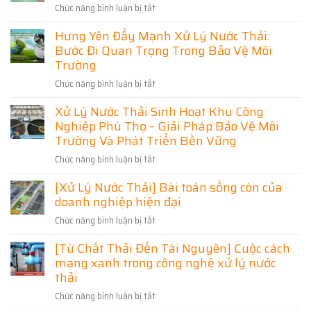
–
Công
Chức năng bình luận bị tắt
ở
Thái
Đạt
Giải
Xử
Chuẩn,
Nguyên
Pháp
Hưng Yên Đẩy Mạnh Xử Lý Nước Thải:
Lý
Tối
Uy
Tối
Ưu
Bước Đi Quan Trọng Trong Bảo Vệ Môi
Nước
Tín
Chi
Ưu
Thải
Trường
Phí
–
Cho
Sinh
Giải
Chức năng bình luận bị tắt
Doanh
ở
Hoạt
Pháp
Nghiệp
Hưng
Bắc
Đạt
Xử Lý Nước Thải Sinh Hoạt Khu Công
Và
Yên
Ninh
Chuẩn
Nghiệp Phú Thọ – Giải Pháp Bảo Vệ Môi
Khu
Đẩy
Hiệu
Môi
Dân
Mạnh
Trường Và Phát Triển Bền Vững
Quả,
Trường,
Cư
Xử
Đạt
Tối
Chức năng bình luận bị tắt
ở
Lý
Chuẩn
Ưu
Xử
Nước
Môi
[Xử Lý Nước Thải] Bài toán sống còn của
Chi
Lý
Thải:
Trường
Phí
doanh nghiệp hiện đại
Nước
Bước
Thải
Đi
Chức năng bình luận bị tắt
ở
Sinh
Quan
[Xử
Hoạt
Trọng
[Từ Chất Thải Đến Tài Nguyên] Cuộc cách
Lý
Khu
Trong
mạng xanh trong công nghệ xử lý nước
Nước
Công
Bảo
Thải]
thải
Nghiệp
Vệ
Bài
Phú
Môi
Chức năng bình luận bị tắt
ở
toán
Thọ
Trường
[Từ