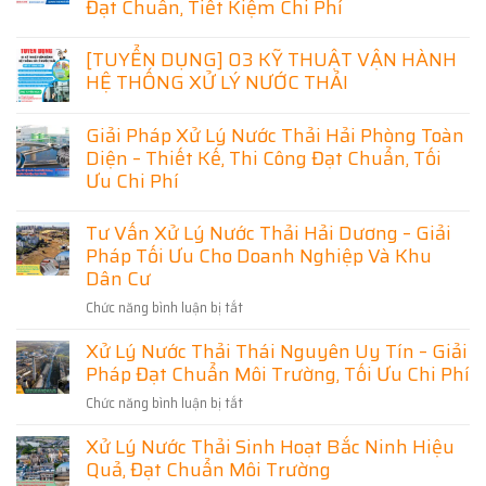
Đạt Chuẩn, Tiết Kiệm Chi Phí
Xử
Lý
Không
Nước
có
[TUYỂN DỤNG] 03 KỸ THUẬT VẬN HÀNH
Thải
bình
Lạng
HỆ THỐNG XỬ LÝ NƯỚC THẢI
luận
Sơn
ở
–
Không
Thiết
Giải
có
Kế
Giải Pháp Xử Lý Nước Thải Hải Phòng Toàn
Pháp
bình
Thi
Hiệu
luận
Diện – Thiết Kế, Thi Công Đạt Chuẩn, Tối
Công
Quả
ở
Hệ
Ưu Chi Phí
Cho
[TUYỂN
Thống
Doanh
DỤNG]
Xử
Không
Nghiệp
03
Lý
có
Và
Tư Vấn Xử Lý Nước Thải Hải Dương – Giải
KỸ
Nước
bình
Khu
THUẬT
Thải
Pháp Tối Ưu Cho Doanh Nghiệp Và Khu
luận
Dân
VẬN
Ninh
ở
Cư
Dân Cư
HÀNH
Bình
Giải
HỆ
Chuyên
Pháp
THỐNG
Nghiệp
Chức năng bình luận bị tắt
ở
Xử
XỬ
–
Lý
Tư
LÝ
Giải
Nước
Xử Lý Nước Thải Thái Nguyên Uy Tín – Giải
Vấn
NƯỚC
Pháp
Thải
THẢI
Đạt
Pháp Đạt Chuẩn Môi Trường, Tối Ưu Chi Phí
Xử
Hải
Chuẩn,
Phòng
Lý
Tiết
Chức năng bình luận bị tắt
ở
Toàn
Nước
Kiệm
Diện
Xử
Chi
Thải
–
Xử Lý Nước Thải Sinh Hoạt Bắc Ninh Hiệu
Phí
Lý
Thiết
Hải
Kế,
Quả, Đạt Chuẩn Môi Trường
Nước
Dương
Thi
Thải