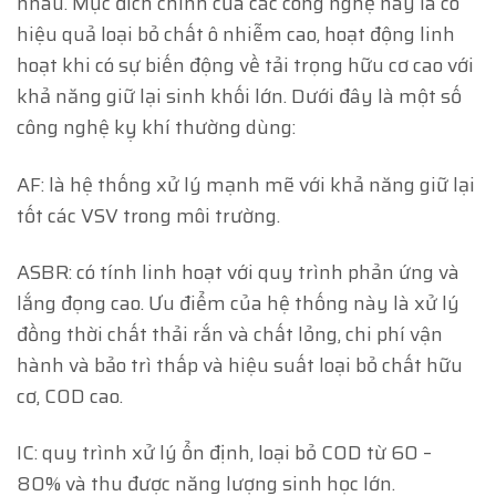
nhau. Mục đích chính của các công nghệ này là có
hiệu quả loại bỏ chất ô nhiễm cao, hoạt động linh
hoạt khi có sự biến động về tải trọng hữu cơ cao với
khả năng giữ lại sinh khối lớn. Dưới đây là một số
công nghệ kỵ khí thường dùng:
AF: là hệ thống xử lý mạnh mẽ với khả năng giữ lại
tốt các VSV trong môi trường.
ASBR: có tính linh hoạt với quy trình phản ứng và
lắng đọng cao. Ưu điểm của hệ thống này là xử lý
đồng thời chất thải rắn và chất lỏng, chi phí vận
hành và bảo trì thấp và hiệu suất loại bỏ chất hữu
cơ, COD cao.
IC: quy trình xử lý ổn định, loại bỏ COD từ 60 –
80% và thu được năng lượng sinh học lớn.