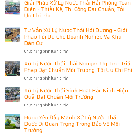
Giải Pháp Xử Lý Nước Thải Hải Phòng Toàn
Pháp
bình
Thi
Hiệu
luận
Diện – Thiết Kế, Thi Công Đạt Chuẩn, Tối
Công
Quả
ở
Hệ
Ưu Chi Phí
Cho
[TUYỂN
Thống
Doanh
DỤNG]
Xử
Không
Nghiệp
03
Lý
có
Và
Tư Vấn Xử Lý Nước Thải Hải Dương – Giải
KỸ
Nước
bình
Khu
THUẬT
Thải
Pháp Tối Ưu Cho Doanh Nghiệp Và Khu
luận
Dân
VẬN
Ninh
ở
Cư
Dân Cư
HÀNH
Bình
Giải
HỆ
Chuyên
Pháp
THỐNG
Nghiệp
Chức năng bình luận bị tắt
ở
Xử
XỬ
–
Lý
Tư
LÝ
Giải
Nước
Xử Lý Nước Thải Thái Nguyên Uy Tín – Giải
Vấn
NƯỚC
Pháp
Thải
THẢI
Đạt
Pháp Đạt Chuẩn Môi Trường, Tối Ưu Chi Phí
Xử
Hải
Chuẩn,
Phòng
Lý
Tiết
Chức năng bình luận bị tắt
ở
Toàn
Nước
Kiệm
Diện
Xử
Chi
Thải
–
Xử Lý Nước Thải Sinh Hoạt Bắc Ninh Hiệu
Phí
Lý
Thiết
Hải
Kế,
Quả, Đạt Chuẩn Môi Trường
Nước
Dương
Thi
Thải
–
Công
Chức năng bình luận bị tắt
ở
Thái
Đạt
Giải
Xử
Chuẩn,
Nguyên
Pháp
Hưng Yên Đẩy Mạnh Xử Lý Nước Thải:
Lý
Tối
Uy
Tối
Ưu
Bước Đi Quan Trọng Trong Bảo Vệ Môi
Nước
Tín
Chi
Ưu
Thải
Trường
Phí
–
Cho
Sinh
Giải