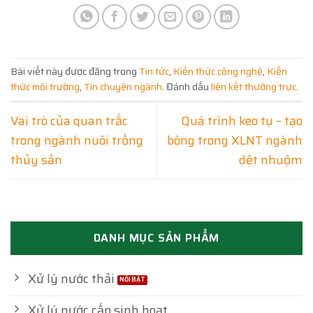
Bài viết này được đăng trong
Tin tức
,
Kiến thức công nghệ
,
Kiến
thức môi trường
,
Tin chuyên ngành
. Đánh dấu
liên kết thường trực
.
Vai trò của quan trắc
Quá trình keo tụ – tạo
trong ngành nuôi trồng
bông trong XLNT ngành
thủy sản
dệt nhuộm
DANH MỤC SẢN PHẨM
Xử lý nước thải
Xử lý nước cấp sinh hoạt