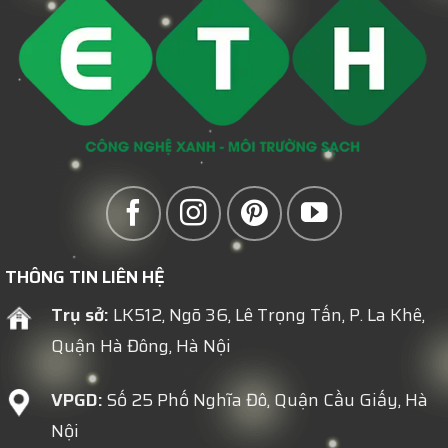
Khu
TRƯỜNG
Tiêu
Du
ĐẾN
Chuẩn
Lịch
NGUỒN
Bị
TÀI
Quá
NGUYÊN
Tải
TÁI
Mùa
SINH
Cao
Điểm
THÔNG TIN LIÊN HỆ
Trụ sở:
LK512, Ngõ 36, Lê Trọng Tấn, P. La Khê,
Quận Hà Đông, Hà Nội
VPGD:
Số 25 Phố Nghĩa Đô, Quận Cầu Giấy, Hà
Nội