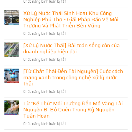
Chức năng bình luận bị tắt
Doanh
ở
Hoạt
Pháp
Nghiệp
Hưng
Bắc
Đạt
Xử Lý Nước Thải Sinh Hoạt Khu Công
Và
Yên
Ninh
Chuẩn
Nghiệp Phú Thọ – Giải Pháp Bảo Vệ Môi
Khu
Đẩy
Hiệu
Môi
Dân
Mạnh
Trường Và Phát Triển Bền Vững
Quả,
Trường,
Cư
Xử
Đạt
Tối
Chức năng bình luận bị tắt
ở
Lý
Chuẩn
Ưu
Xử
Nước
Môi
[Xử Lý Nước Thải] Bài toán sống còn của
Chi
Lý
Thải:
Trường
Phí
doanh nghiệp hiện đại
Nước
Bước
Thải
Đi
Chức năng bình luận bị tắt
ở
Sinh
Quan
[Xử
Hoạt
Trọng
[Từ Chất Thải Đến Tài Nguyên] Cuộc cách
Lý
Khu
Trong
mạng xanh trong công nghệ xử lý nước
Nước
Công
Bảo
Thải]
thải
Nghiệp
Vệ
Bài
Phú
Môi
Chức năng bình luận bị tắt
ở
toán
Thọ
Trường
[Từ
sống
–
Từ “Kẻ Thù” Môi Trường Đến Mỏ Vàng Tài
Chất
còn
Giải
Nguyên Bị Bỏ Quên Trong Kỷ Nguyên
Thải
của
Pháp
Đến
Tuần Hoàn
doanh
Bảo
Tài
nghiệp
Vệ
Chức năng bình luận bị tắt
ở
Nguyên]
hiện
Môi
Từ
Cuộc