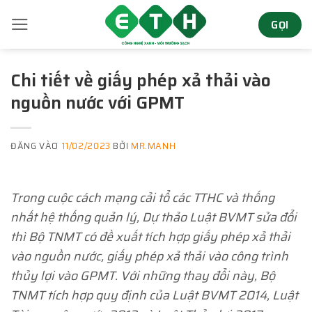
Bỏ
GỌI
qua
nội
dung
Chi tiết về giấy phép xả thải vào
nguồn nước với GPMT
ĐĂNG VÀO
11/02/2023
BỞI
MR.MANH
Trong cuộc cách mạng cải tổ các TTHC và thống
nhất hệ thống quản lý, Dự thảo Luật BVMT sửa đổi
thì Bộ TNMT có đề xuất tích hợp giấy phép xả thải
vào nguồn nước, giấy phép xả thải vào công trình
thủy lợi vào GPMT. Với những thay đổi này, Bộ
TNMT tích hợp quy định của Luật BVMT 2014, Luật