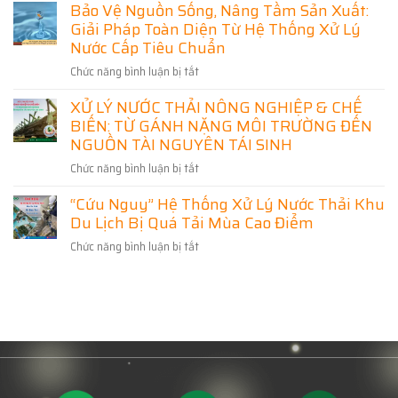
đại
Bảo Vệ Nguồn Sống, Nâng Tầm Sản Xuất:
Trường
“Kẻ
cách
Và
Giải Pháp Toàn Diện Từ Hệ Thống Xử Lý
Thù”
mạng
Phát
Môi
Nước Cấp Tiêu Chuẩn
xanh
Triển
Trường
trong
Chức năng bình luận bị tắt
ở
Bền
Đến
công
Bảo
Vững
Mỏ
nghệ
XỬ LÝ NƯỚC THẢI NÔNG NGHIỆP & CHẾ
Vệ
Vàng
xử
BIẾN: TỪ GÁNH NẶNG MÔI TRƯỜNG ĐẾN
Nguồn
Tài
lý
Sống,
NGUỒN TÀI NGUYÊN TÁI SINH
Nguyên
nước
Nâng
Bị
thải
Chức năng bình luận bị tắt
ở
Tầm
Bỏ
XỬ
Sản
Quên
“Cứu Nguy” Hệ Thống Xử Lý Nước Thải Khu
LÝ
Xuất:
Trong
Du Lịch Bị Quá Tải Mùa Cao Điểm
NƯỚC
Giải
Kỷ
THẢI
Pháp
Nguyên
Chức năng bình luận bị tắt
ở
NÔNG
Toàn
Tuần
“Cứu
NGHIỆP
Diện
Hoàn
Nguy”
&
Từ
Hệ
CHẾ
Hệ
Thống
BIẾN:
Thống
Xử
TỪ
Xử
Lý
GÁNH
Lý
Nước
NẶNG
Nước
Thải
MÔI
Cấp