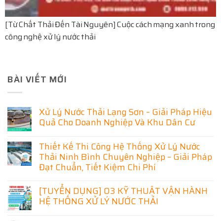
[Từ Chất Thải Đến Tài Nguyên] Cuộc cách mạng xanh trong
công nghệ xử lý nước thải
BÀI VIẾT MỚI
Xử Lý Nước Thải Lạng Sơn – Giải Pháp Hiệu
Quả Cho Doanh Nghiệp Và Khu Dân Cư
Không
có
Thiết Kế Thi Công Hệ Thống Xử Lý Nước
bình
luận
Thải Ninh Bình Chuyên Nghiệp – Giải Pháp
ở
Đạt Chuẩn, Tiết Kiệm Chi Phí
Xử
Lý
Không
Nước
có
[TUYỂN DỤNG] 03 KỸ THUẬT VẬN HÀNH
Thải
bình
Lạng
HỆ THỐNG XỬ LÝ NƯỚC THẢI
luận
Sơn
ở
–
Không
Thiết
Giải
có
Kế