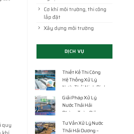
Cơ khí môi trường, thi công
lắp đặt
Xây dựng môi trường
DỊCH VỤ
Thiết Kế Thi Công
Hệ Thống Xử Lý
Nước Thải Ninh Bình
Chuyên Nghiệp –
Giải Pháp Xử Lý
Giải Pháp Đạt
Nước Thải Hải
Chuẩn, Tiết Kiệm Chi
Phòng Toàn Diện –
Phí
Thiết Kế, Thi Công
Tư Vấn Xử Lý Nước
i quy
Đạt Chuẩn, Tối Ưu
Thải Hải Dương –
n khí