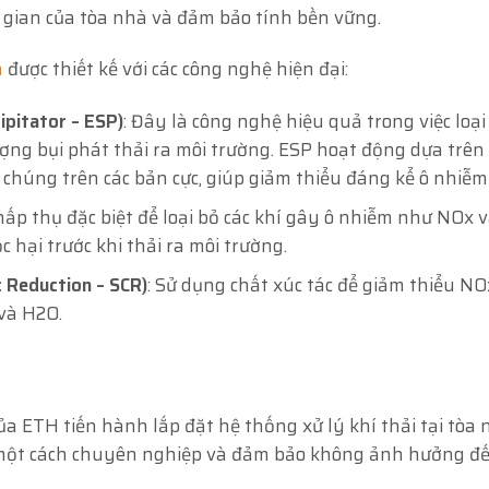
ng gian của tòa nhà và đảm bảo tính bền vững.
n
được thiết kế với các công nghệ hiện đại:
ipitator – ESP)
: Đây là công nghệ hiệu quả trong việc loại
lượng bụi phát thải ra môi trường. ESP hoạt động dựa trên
 chúng trên các bản cực, giúp giảm thiểu đáng kể ô nhiễm 
 hấp thụ đặc biệt để loại bỏ các khí gây ô nhiễm như NOx v
 hại trước khi thải ra môi trường.
c Reduction – SCR)
: Sử dụng chất xúc tác để giảm thiểu NO
và H2O.
ủa ETH tiến hành lắp đặt hệ thống xử lý khí thải tại tòa
n một cách chuyên nghiệp và đảm bảo không ảnh hưởng đ