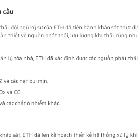
u cầu
thải, đội ngũ kỹ sư của ETH đã tiến hành khảo sát thực địa
ần thiết về nguồn phát thải, lưu lượng khí thải, cũng nh
ản lý tòa nhà, ETH đã xác định được các nguồn phát thải
2 và các hạt bụi mịn.
SOx và CO.
và các chất ô nhiễm khác.
khảo sát, ETH đã lên kế hoạch thiết kế hệ thống xử lý khí