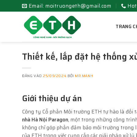
Bỏ
Email: moitruongeth@gmail.com
Hot
qua
nội
TRANG C
dung
Thiết kế, lắp đặt hệ thống x
ĐĂNG VÀO
25/09/2024
BỞI
MR.MANH
Giới thiệu dự án
Công ty Cổ phần Môi trường ETH tự hào là đối t
nhà Hà Nội Paragon
, một trong những công trìn
không chỉ góp phần đảm bảo môi trường trong 
của ETH trong việc cung cấp các giải pháp xử lý 