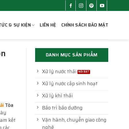
TỨC & SỰ KIỆN
LIÊN HỆ
CHÍNH SÁCH BẢO MẬT
on
DANH MỤC SẢN PHẨM
Xử lý nước thải
Xử lý nước cấp sinh hoạt
Xử lý khí thải
ải
Tòa
Bảo trì bảo dưỡng
này
Vận hành, chuyển giao công
cam kết
nghệ
g các