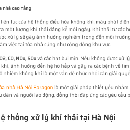
òa nhà cao tầng
liên tục của hệ thống điều hòa không khí, máy phát điện
 ra một lượng khí thải đáng kể mỗi ngày. Khí thải từ các h
ược xử lý sẽ gây ảnh hưởng nghiêm trọng đến môi trườn
àm việc tại tòa nhà cũng như cộng đồng khu vực.
O2, CO, NOx, SOx
và các hạt bụi mịn. Nếu không được xử l
 khí, ảnh hưởng đến hệ hô hấp và gây ra các bệnh về tim
 ô nhiễm không khí là một vấn đề nhức nhối cần giải quyế
 tòa nhà Hà Nội Paragon
là một giải pháp thiết yếu nhằm
cư dân và người lao động, đồng thời đáp ứng các yêu cầu 
ệ thống xử lý khí thải tại Hà Nội