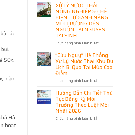
Nguyên
XỬ LÝ NƯỚC THẢI
Vệ
Bị
Nguồn
NÔNG NGHIỆP & CHẾ
Bỏ
Sống,
BIẾN: TỪ GÁNH NẶNG
Quên
Nâng
MÔI TRƯỜNG ĐẾN
Trong
Tầm
NGUỒN TÀI NGUYÊN
Kỷ
Sản
 bỏ các
TÁI SINH
Nguyên
Xuất:
Tuần
Giải
Chức năng bình luận bị tắt
ở
Hoàn
Pháp
bụi.
XỬ
Toàn
“Cứu Nguy” Hệ Thống
LÝ
Diện
à SOx.
NƯỚC
Xử Lý Nước Thải Khu Du
Từ
THẢI
Lịch Bị Quá Tải Mùa Cao
Hệ
NÔNG
Điểm
Thống
NGHIỆP
x, biến
Xử
Chức năng bình luận bị tắt
ở
&
Lý
“Cứu
CHẾ
Nước
Hướng Dẫn Chi Tiết Thủ
Nguy”
BIẾN:
Cấp
Hệ
TỪ
Tục Đăng Ký Môi
Tiêu
Thống
GÁNH
Trường Theo Luật Mới
Chuẩn
Xử
NẶNG
Nhất 2026
Lý
MÔI
 nhà Hà
Chức năng bình luận bị tắt
ở
Nước
TRƯỜNG
Hướng
ến hoạt
Thải
ĐẾN
Dẫn
Khu
NGUỒN
Chi