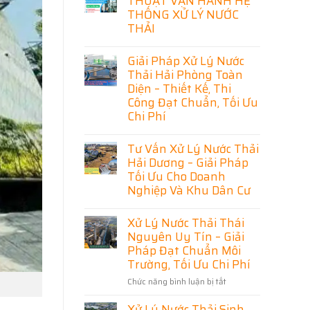
THUẬT VẬN HÀNH HỆ
ở
THỐNG XỬ LÝ NƯỚC
Thiết
THẢI
Kế
Thi
Không
Công
có
Hệ
Giải Pháp Xử Lý Nước
bình
Thống
Thải Hải Phòng Toàn
luận
Xử
ở
Diện – Thiết Kế, Thi
Lý
[TUYỂN
Nước
Công Đạt Chuẩn, Tối Ưu
DỤNG]
Thải
03
Chi Phí
Ninh
KỸ
Bình
THUẬT
Không
Chuyên
VẬN
có
Nghiệp
Tư Vấn Xử Lý Nước Thải
HÀNH
bình
–
Hải Dương – Giải Pháp
HỆ
luận
Giải
THỐNG
ở
Pháp
Tối Ưu Cho Doanh
XỬ
Giải
Đạt
Nghiệp Và Khu Dân Cư
LÝ
Pháp
Chuẩn,
NƯỚC
Xử
Tiết
Không
THẢI
Lý
Kiệm
có
Nước
Xử Lý Nước Thải Thái
Chi
bình
Thải
Phí
Nguyên Uy Tín – Giải
luận
Hải
ở
Pháp Đạt Chuẩn Môi
Phòng
Tư
Toàn
Trường, Tối Ưu Chi Phí
Vấn
Diện
Xử
–
Chức năng bình luận bị tắt
ở
Lý
Thiết
Nước
Xử
Kế,
Thải
Thi
Xử Lý Nước Thải Sinh
Lý