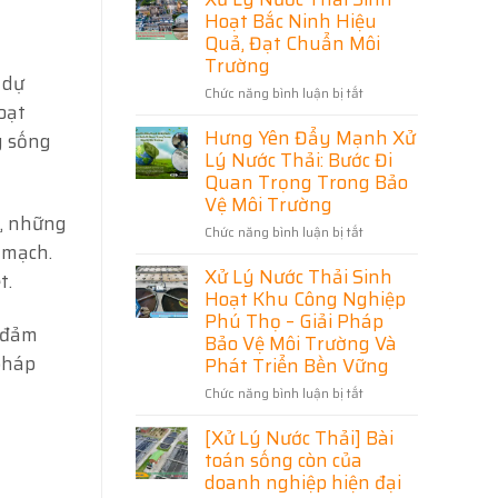
Hải
Công
Nước
Hoạt Bắc Ninh Hiệu
Dương
Đạt
Thải
–
Quả, Đạt Chuẩn Môi
Chuẩn,
Giải
Thái
Tối
Trường
Pháp
Ưu
Nguyên
 dự
Tối
Chi
Chức năng bình luận bị tắt
ở
Uy
Ưu
Phí
oạt
Cho
Xử
Tín
Doanh
Hưng Yên Đẩy Mạnh Xử
Lý
–
g sống
Nghiệp
Nước
Giải
Lý Nước Thải: Bước Đi
Và
Thải
Pháp
Khu
Quan Trọng Trong Bảo
Dân
Sinh
Đạt
Vệ Môi Trường
Cư
Hoạt
Chuẩn
ý, những
Chức năng bình luận bị tắt
ở
Bắc
Môi
 mạch.
Hưng
Ninh
Trường,
Xử Lý Nước Thải Sinh
Yên
Hiệu
Tối
t.
Đẩy
Quả,
Hoạt Khu Công Nghiệp
Ưu
Mạnh
Đạt
Chi
Phú Thọ – Giải Pháp
 đảm
Xử
Chuẩn
Phí
Bảo Vệ Môi Trường Và
Lý
Môi
pháp
Phát Triển Bền Vững
Nước
Trường
Thải:
Chức năng bình luận bị tắt
ở
Bước
Xử
Đi
[Xử Lý Nước Thải] Bài
Lý
Quan
Nước
toán sống còn của
Trọng
Thải
doanh nghiệp hiện đại
Trong
Sinh