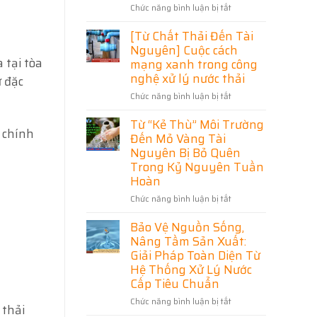
Chức năng bình luận bị tắt
ở
Bảo
Hoạt
[Xử
Vệ
Khu
[Từ Chất Thải Đến Tài
Lý
Môi
Công
Nước
Nguyên] Cuộc cách
Trường
Nghiệp
Thải]
 tại tòa
Phú
mạng xanh trong công
Bài
Thọ
nghệ xử lý nước thải
ư đặc
toán
–
Chức năng bình luận bị tắt
ở
sống
Giải
[Từ
còn
Pháp
Từ “Kẻ Thù” Môi Trường
Chất
của
Bảo
 chính
Thải
doanh
Đến Mỏ Vàng Tài
Vệ
Đến
nghiệp
Nguyên Bị Bỏ Quên
Môi
Tài
hiện
Trường
Trong Kỷ Nguyên Tuần
Nguyên]
đại
Và
Hoàn
Cuộc
Phát
cách
Chức năng bình luận bị tắt
ở
Triển
mạng
Từ
Bền
xanh
Bảo Vệ Nguồn Sống,
“Kẻ
Vững
trong
Thù”
Nâng Tầm Sản Xuất:
công
Môi
Giải Pháp Toàn Diện Từ
nghệ
Trường
Hệ Thống Xử Lý Nước
xử
Đến
Cấp Tiêu Chuẩn
lý
Mỏ
nước
Vàng
Chức năng bình luận bị tắt
ở
 thải
thải
Tài
Bảo