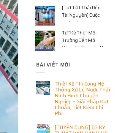
hiện đại
[Từ Chất Thải Đến
Tài Nguyên] Cuộc
cách mạng xanh
trong công nghệ xử
Từ “Kẻ Thù” Môi
lý nước thải
Trường Đến Mỏ
Vàng Tài Nguyên Bị
Bỏ Quên Trong Kỷ
Nguyên Tuần Hoàn
BÀI VIẾT MỚI
Thiết Kế Thi Công Hệ
Thống Xử Lý Nước Thải
Ninh Bình Chuyên
Nghiệp – Giải Pháp Đạt
Chuẩn, Tiết Kiệm Chi
Phí
Không
có
[TUYỂN DỤNG] 03 KỸ
bình
luận