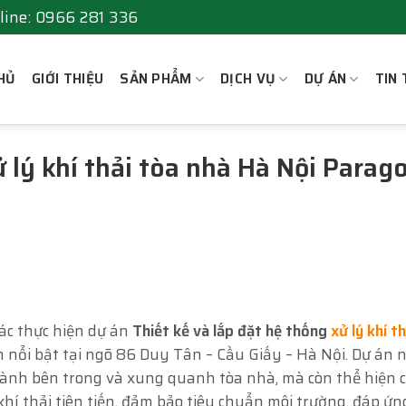
line: 0966 281 336
HỦ
GIỚI THIỆU
SẢN PHẨM
DỊCH VỤ
DỰ ÁN
TIN 
ử lý khí thải tòa nhà Hà Nội Parag
ác thực hiện dự án
Thiết kế và lắp đặt hệ thống
xử lý khí th
h nổi bật tại ngõ 86 Duy Tân – Cầu Giấy – Hà Nội. Dự án 
lành bên trong và xung quanh tòa nhà, mà còn thể hiện 
khí thải tiên tiến, đảm bảo tiêu chuẩn môi trường, đáp ứn