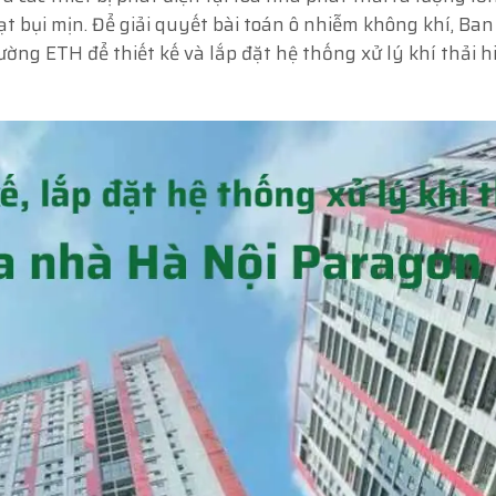
hạt bụi mịn. Để giải quyết bài toán ô nhiễm không khí, Ba
ường ETH để thiết kế và lắp đặt hệ thống xử lý khí thải h