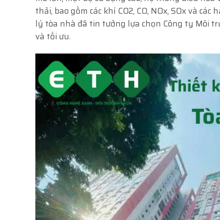
thải, bao gồm các khí CO2, CO, NOx, SOx và các 
lý tòa nhà đã tin tưởng lựa chọn Công ty Môi tr
và tối ưu.