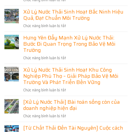
Toàn
Nước
Kiệm
Diện
Xử
Chi
Thải
–
Xử Lý Nước Thải Sinh Hoạt Bắc Ninh Hiệu
Phí
Lý
Thiết
Hải
Kế,
Quả, Đạt Chuẩn Môi Trường
Nước
Dương
Thi
Thải
–
Công
Chức năng bình luận bị tắt
ở
Thái
Đạt
Giải
Xử
Chuẩn,
Nguyên
Pháp
Hưng Yên Đẩy Mạnh Xử Lý Nước Thải:
Lý
Tối
Uy
Tối
Ưu
Bước Đi Quan Trọng Trong Bảo Vệ Môi
Nước
Tín
Chi
Ưu
Thải
Trường
Phí
–
Cho
Sinh
Giải
Chức năng bình luận bị tắt
Doanh
ở
Hoạt
Pháp
Nghiệp
Hưng
Bắc
Đạt
Xử Lý Nước Thải Sinh Hoạt Khu Công
Và
Yên
Ninh
Chuẩn
Nghiệp Phú Thọ – Giải Pháp Bảo Vệ Môi
Khu
Đẩy
Hiệu
Môi
Dân
Mạnh
Trường Và Phát Triển Bền Vững
Quả,
Trường,
Cư
Xử
Đạt
Tối
Chức năng bình luận bị tắt
ở
Lý
Chuẩn
Ưu
Xử
Nước
Môi
[Xử Lý Nước Thải] Bài toán sống còn của
Chi
Lý
Thải:
Trường
Phí
doanh nghiệp hiện đại
Nước
Bước
Thải
Đi
Chức năng bình luận bị tắt
ở
Sinh
Quan
[Xử
Hoạt
Trọng
[Từ Chất Thải Đến Tài Nguyên] Cuộc cách
Lý
Khu
Trong