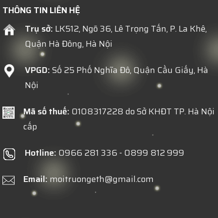
THÔNG TIN LIÊN HỆ
Trụ sở:
LK512, Ngõ 36, Lê Trọng Tấn, P. La Khê,
Quận Hà Đông, Hà Nội
VPGD:
Số 25 Phố Nghĩa Đô, Quận Cầu Giấy, Hà
Nội
Mã số thuế:
0108317228 do Sở KHĐT TP. Hà Nội
cấp
Hotline:
0966 281 336 - 0899 812 999
Email:
moitruongeth@gmail.com