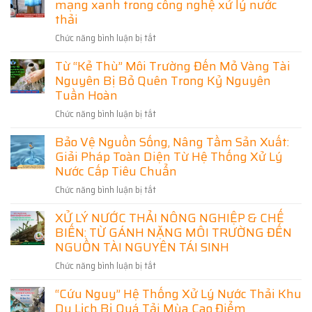
mạng xanh trong công nghệ xử lý nước
Nước
Công
Bảo
Thải]
thải
Nghiệp
Vệ
Bài
Phú
Môi
Chức năng bình luận bị tắt
ở
toán
Thọ
Trường
[Từ
sống
–
Từ “Kẻ Thù” Môi Trường Đến Mỏ Vàng Tài
Chất
còn
Giải
Nguyên Bị Bỏ Quên Trong Kỷ Nguyên
Thải
của
Pháp
Đến
Tuần Hoàn
doanh
Bảo
Tài
nghiệp
Vệ
Chức năng bình luận bị tắt
ở
Nguyên]
hiện
Môi
Từ
Cuộc
đại
Bảo Vệ Nguồn Sống, Nâng Tầm Sản Xuất:
Trường
“Kẻ
cách
Và
Giải Pháp Toàn Diện Từ Hệ Thống Xử Lý
Thù”
mạng
Phát
Môi
Nước Cấp Tiêu Chuẩn
xanh
Triển
Trường
trong
Chức năng bình luận bị tắt
ở
Bền
Đến
công
Bảo
Vững
Mỏ
nghệ
XỬ LÝ NƯỚC THẢI NÔNG NGHIỆP & CHẾ
Vệ
Vàng
xử
BIẾN: TỪ GÁNH NẶNG MÔI TRƯỜNG ĐẾN
Nguồn
Tài
lý
Sống,
NGUỒN TÀI NGUYÊN TÁI SINH
Nguyên
nước
Nâng
Bị
thải
Chức năng bình luận bị tắt
ở
Tầm
Bỏ
XỬ
Sản
Quên
“Cứu Nguy” Hệ Thống Xử Lý Nước Thải Khu
LÝ
Xuất:
Trong
Du Lịch Bị Quá Tải Mùa Cao Điểm
NƯỚC
Giải