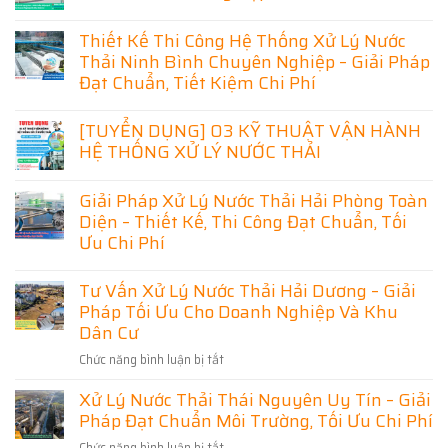
Không
có
Thiết Kế Thi Công Hệ Thống Xử Lý Nước
bình
luận
Thải Ninh Bình Chuyên Nghiệp – Giải Pháp
ở
Đạt Chuẩn, Tiết Kiệm Chi Phí
Xử
Lý
Không
Nước
có
[TUYỂN DỤNG] 03 KỸ THUẬT VẬN HÀNH
Thải
bình
Lạng
HỆ THỐNG XỬ LÝ NƯỚC THẢI
luận
Sơn
ở
–
Không
Thiết
Giải
có
Kế
Giải Pháp Xử Lý Nước Thải Hải Phòng Toàn
Pháp
bình
Thi
Hiệu
luận
Diện – Thiết Kế, Thi Công Đạt Chuẩn, Tối
Công
Quả
ở
Hệ
Ưu Chi Phí
Cho
[TUYỂN
Thống
Doanh
DỤNG]
Xử
Không
Nghiệp
03
Lý
có
Và
Tư Vấn Xử Lý Nước Thải Hải Dương – Giải
KỸ
Nước
bình
Khu
THUẬT
Thải
Pháp Tối Ưu Cho Doanh Nghiệp Và Khu
luận
Dân
VẬN
Ninh
ở
Cư
Dân Cư
HÀNH
Bình
Giải
HỆ
Chuyên
Pháp
THỐNG
Nghiệp
Chức năng bình luận bị tắt
ở
Xử
XỬ
–
Lý
Tư
LÝ
Giải
Nước
Xử Lý Nước Thải Thái Nguyên Uy Tín – Giải
Vấn
NƯỚC
Pháp
Thải
THẢI
Đạt
Pháp Đạt Chuẩn Môi Trường, Tối Ưu Chi Phí
Xử
Hải
Chuẩn,
Phòng
Lý
Tiết
Chức năng bình luận bị tắt
ở