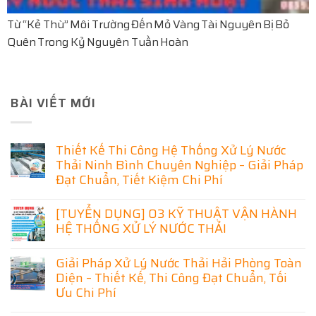
Từ “Kẻ Thù” Môi Trường Đến Mỏ Vàng Tài Nguyên Bị Bỏ
Quên Trong Kỷ Nguyên Tuần Hoàn
BÀI VIẾT MỚI
Thiết Kế Thi Công Hệ Thống Xử Lý Nước
Thải Ninh Bình Chuyên Nghiệp – Giải Pháp
Đạt Chuẩn, Tiết Kiệm Chi Phí
Không
có
[TUYỂN DỤNG] 03 KỸ THUẬT VẬN HÀNH
bình
HỆ THỐNG XỬ LÝ NƯỚC THẢI
luận
ở
Không
Thiết
có
Kế
Giải Pháp Xử Lý Nước Thải Hải Phòng Toàn
bình
Thi
luận
Diện – Thiết Kế, Thi Công Đạt Chuẩn, Tối
Công
ở
Hệ
Ưu Chi Phí
[TUYỂN
Thống
DỤNG]
Xử
Không
03
Lý