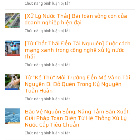
Đạt
Tối
Chức năng bình luận bị tắt
ở
Lý
Chuẩn
Ưu
Xử
Nước
Môi
[Xử Lý Nước Thải] Bài toán sống còn của
Chi
Lý
Thải:
Trường
Phí
doanh nghiệp hiện đại
Nước
Bước
Thải
Đi
Chức năng bình luận bị tắt
ở
Sinh
Quan
[Xử
Hoạt
Trọng
[Từ Chất Thải Đến Tài Nguyên] Cuộc cách
Lý
Khu
Trong
mạng xanh trong công nghệ xử lý nước
Nước
Công
Bảo
Thải]
thải
Nghiệp
Vệ
Bài
Phú
Môi
Chức năng bình luận bị tắt
ở
toán
Thọ
Trường
[Từ
sống
–
Từ “Kẻ Thù” Môi Trường Đến Mỏ Vàng Tài
Chất
còn
Giải
Nguyên Bị Bỏ Quên Trong Kỷ Nguyên
Thải
của
Pháp
Đến
Tuần Hoàn
doanh
Bảo
Tài
nghiệp
Vệ
Chức năng bình luận bị tắt
ở
Nguyên]
hiện
Môi
Từ
Cuộc
đại
Bảo Vệ Nguồn Sống, Nâng Tầm Sản Xuất:
Trường
“Kẻ
cách
Và
Giải Pháp Toàn Diện Từ Hệ Thống Xử Lý
Thù”
mạng
Phát
Môi
Nước Cấp Tiêu Chuẩn
xanh
Triển
Trường
trong
Chức năng bình luận bị tắt
ở
Bền
Đến
công
Bảo
Vững