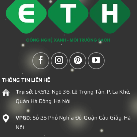
Trường
Mùa
SINH
Theo
Cao
Luật
Điểm
Mới
Nhất
2026
THÔNG TIN LIÊN HỆ
Trụ sở:
LK512, Ngõ 36, Lê Trọng Tấn, P. La Khê,
Quận Hà Đông, Hà Nội
VPGD:
Số 25 Phố Nghĩa Đô, Quận Cầu Giấy, Hà
Nội