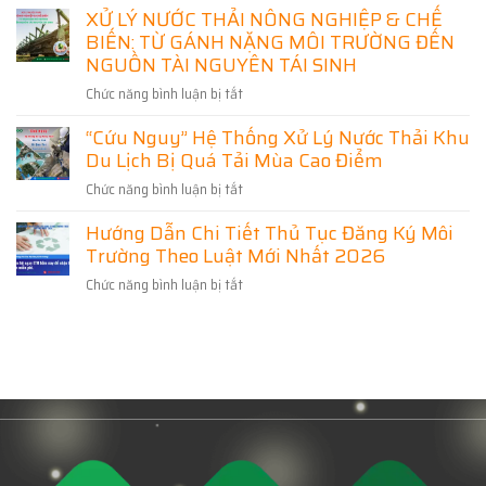
Mỏ
nghệ
XỬ LÝ NƯỚC THẢI NÔNG NGHIỆP & CHẾ
Vệ
Vàng
xử
BIẾN: TỪ GÁNH NẶNG MÔI TRƯỜNG ĐẾN
Nguồn
Tài
lý
Sống,
NGUỒN TÀI NGUYÊN TÁI SINH
Nguyên
nước
Nâng
Bị
thải
Chức năng bình luận bị tắt
ở
Tầm
Bỏ
XỬ
Sản
Quên
“Cứu Nguy” Hệ Thống Xử Lý Nước Thải Khu
LÝ
Xuất:
Trong
Du Lịch Bị Quá Tải Mùa Cao Điểm
NƯỚC
Giải
Kỷ
THẢI
Pháp
Nguyên
Chức năng bình luận bị tắt
ở
NÔNG
Toàn
Tuần
“Cứu
NGHIỆP
Diện
Hướng Dẫn Chi Tiết Thủ Tục Đăng Ký Môi
Hoàn
Nguy”
&
Từ
Trường Theo Luật Mới Nhất 2026
Hệ
CHẾ
Hệ
Thống
BIẾN:
Chức năng bình luận bị tắt
Thống
ở
Xử
TỪ
Xử
Hướng
Lý
GÁNH
Lý
Dẫn
Nước
NẶNG
Nước
Chi
Thải
MÔI
Cấp
Tiết
Khu
TRƯỜNG
Tiêu
Thủ
Du
ĐẾN
Chuẩn
Tục
Lịch
NGUỒN
Đăng
Bị
TÀI
Ký
Quá
NGUYÊN
Môi
Tải
TÁI