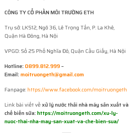
CÔNG TY CỔ PHẦN MÔI TRƯỜNG ETH
Trụ sở: LK512, Ngõ 36, Lê Trọng Tấn, P. La Khê,
Quận Hà Đông, Hà Nội
VPGD: Số 25 Phố Nghĩa Đô, Quận Cầu Giấy, Hà Nội
Hotline:
0899.812.999
–
Email:
moitruongeth@gmail.com
Fanpage:
https://www.facebook.com/moitruongeth
Link bài viết về
xử lý nước thải nhà máy sản xuất và
chế biến sữa:
https://moitruongeth.com/xu-ly-
nuoc-thai-nha-may-san-xuat-va-che-bien-sua/