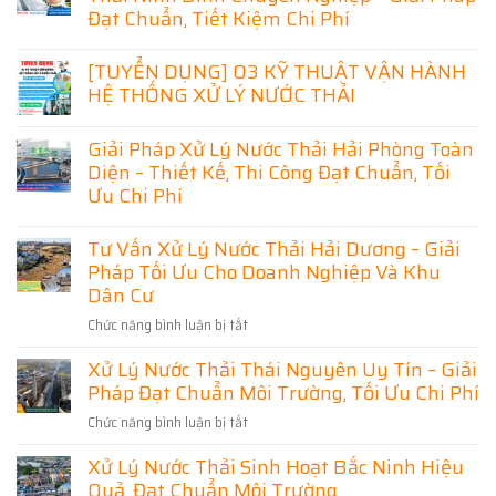
ở
Đạt Chuẩn, Tiết Kiệm Chi Phí
Xử
Lý
Không
Nước
có
[TUYỂN DỤNG] 03 KỸ THUẬT VẬN HÀNH
Thải
bình
Lạng
HỆ THỐNG XỬ LÝ NƯỚC THẢI
luận
Sơn
ở
–
Không
Thiết
Giải
có
Kế
Giải Pháp Xử Lý Nước Thải Hải Phòng Toàn
Pháp
bình
Thi
Hiệu
luận
Diện – Thiết Kế, Thi Công Đạt Chuẩn, Tối
Công
Quả
ở
Hệ
Ưu Chi Phí
Cho
[TUYỂN
Thống
Doanh
DỤNG]
Xử
Không
Nghiệp
03
Lý
có
Và
Tư Vấn Xử Lý Nước Thải Hải Dương – Giải
KỸ
Nước
bình
Khu
THUẬT
Thải
Pháp Tối Ưu Cho Doanh Nghiệp Và Khu
luận
Dân
VẬN
Ninh
ở
Cư
Dân Cư
HÀNH
Bình
Giải
HỆ
Chuyên
Pháp
THỐNG
Nghiệp
Chức năng bình luận bị tắt
ở
Xử
XỬ
–
Lý
Tư
LÝ
Giải
Nước
Xử Lý Nước Thải Thái Nguyên Uy Tín – Giải
Vấn
NƯỚC
Pháp
Thải
THẢI
Đạt
Pháp Đạt Chuẩn Môi Trường, Tối Ưu Chi Phí
Xử
Hải
Chuẩn,
Phòng
Lý
Tiết
Chức năng bình luận bị tắt
ở
Toàn
Nước
Kiệm
Diện
Xử
Chi
Thải
–
Xử Lý Nước Thải Sinh Hoạt Bắc Ninh Hiệu
Phí
Lý
Thiết
Hải
Kế,
Quả, Đạt Chuẩn Môi Trường
Nước
Dương