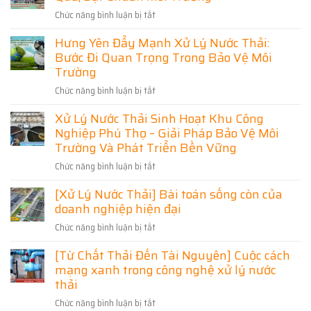
Thi
Thải
–
Công
Chức năng bình luận bị tắt
ở
Thái
Đạt
Giải
Xử
Chuẩn,
Nguyên
Pháp
Hưng Yên Đẩy Mạnh Xử Lý Nước Thải:
Lý
Tối
Uy
Tối
Ưu
Bước Đi Quan Trọng Trong Bảo Vệ Môi
Nước
Tín
Chi
Ưu
Thải
Trường
Phí
–
Cho
Sinh
Giải
Chức năng bình luận bị tắt
Doanh
ở
Hoạt
Pháp
Nghiệp
Hưng
Bắc
Đạt
Xử Lý Nước Thải Sinh Hoạt Khu Công
Và
Yên
Ninh
Chuẩn
Nghiệp Phú Thọ – Giải Pháp Bảo Vệ Môi
Khu
Đẩy
Hiệu
Môi
Dân
Mạnh
Trường Và Phát Triển Bền Vững
Quả,
Trường,
Cư
Xử
Đạt
Tối
Chức năng bình luận bị tắt
ở
Lý
Chuẩn
Ưu
Xử
Nước
Môi
[Xử Lý Nước Thải] Bài toán sống còn của
Chi
Lý
Thải:
Trường
Phí
doanh nghiệp hiện đại
Nước
Bước
Thải
Đi
Chức năng bình luận bị tắt
ở
Sinh
Quan
[Xử
Hoạt
Trọng
[Từ Chất Thải Đến Tài Nguyên] Cuộc cách
Lý
Khu
Trong
mạng xanh trong công nghệ xử lý nước
Nước
Công
Bảo
Thải]
thải
Nghiệp
Vệ
Bài
Phú
Môi
Chức năng bình luận bị tắt
ở
toán