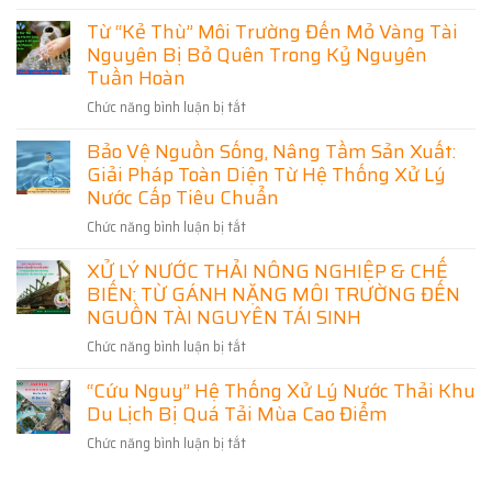
Thọ
Trường
[Từ
sống
–
Từ “Kẻ Thù” Môi Trường Đến Mỏ Vàng Tài
Chất
còn
Giải
Nguyên Bị Bỏ Quên Trong Kỷ Nguyên
Thải
của
Pháp
Đến
Tuần Hoàn
doanh
Bảo
Tài
nghiệp
Vệ
Chức năng bình luận bị tắt
ở
Nguyên]
hiện
Môi
Từ
Cuộc
đại
Bảo Vệ Nguồn Sống, Nâng Tầm Sản Xuất:
Trường
“Kẻ
cách
Và
Giải Pháp Toàn Diện Từ Hệ Thống Xử Lý
Thù”
mạng
Phát
Môi
Nước Cấp Tiêu Chuẩn
xanh
Triển
Trường
trong
Chức năng bình luận bị tắt
ở
Bền
Đến
công
Bảo
Vững
Mỏ
nghệ
XỬ LÝ NƯỚC THẢI NÔNG NGHIỆP & CHẾ
Vệ
Vàng
xử
BIẾN: TỪ GÁNH NẶNG MÔI TRƯỜNG ĐẾN
Nguồn
Tài
lý
Sống,
NGUỒN TÀI NGUYÊN TÁI SINH
Nguyên
nước
Nâng
Bị
thải
Chức năng bình luận bị tắt
ở
Tầm
Bỏ
XỬ
Sản
Quên
“Cứu Nguy” Hệ Thống Xử Lý Nước Thải Khu
LÝ
Xuất:
Trong
Du Lịch Bị Quá Tải Mùa Cao Điểm
NƯỚC
Giải
Kỷ
THẢI
Pháp
Nguyên
Chức năng bình luận bị tắt
ở
NÔNG
Toàn
Tuần
“Cứu
NGHIỆP
Diện
Hoàn
Nguy”