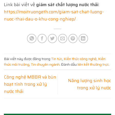
Link bài viết về
giám sát chất lượng nước thải
:
https://moitruongeth.com/giam-sat-chat-luong-
nuoc-thai-dau-o-khu-cong-nghiep/
Bài viết này được đăng trong
Tin tức
,
Kiến thức công nghệ
,
Kiến
thức môi trường
,
Tin chuyên ngành
. Đánh dấu
liên kết thường trực
.
Công nghệ MBBR và bùn
Năng lượng sinh học
hoạt tính trong xử lý
trong xử lý nước
nước thải