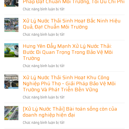
Pháp Đạt Chuẩn Môi Trường, Tối Ưu Chi Phí
Xử
Hải
Chuẩn,
Phòng
Lý
Tiết
Chức năng bình luận bị tắt
ở
Toàn
Nước
Kiệm
Diện
Xử
Chi
Thải
–
Xử Lý Nước Thải Sinh Hoạt Bắc Ninh Hiệu
Phí
Lý
Thiết
Hải
Kế,
Quả, Đạt Chuẩn Môi Trường
Nước
Dương
Thi
Thải
–
Công
Chức năng bình luận bị tắt
ở
Thái
Đạt
Giải
Xử
Chuẩn,
Nguyên
Pháp
Hưng Yên Đẩy Mạnh Xử Lý Nước Thải:
Lý
Tối
Uy
Tối
Ưu
Bước Đi Quan Trọng Trong Bảo Vệ Môi
Nước
Tín
Chi
Ưu
Thải
Trường
Phí
–
Cho
Sinh
Giải
Chức năng bình luận bị tắt
Doanh
ở
Hoạt
Pháp
Nghiệp
Hưng
Bắc
Đạt
Xử Lý Nước Thải Sinh Hoạt Khu Công
Và
Yên
Ninh
Chuẩn
Nghiệp Phú Thọ – Giải Pháp Bảo Vệ Môi
Khu
Đẩy
Hiệu
Môi
Dân
Mạnh
Trường Và Phát Triển Bền Vững
Quả,
Trường,
Cư
Xử
Đạt
Tối
Chức năng bình luận bị tắt
ở
Lý
Chuẩn
Ưu
Xử
Nước
Môi
[Xử Lý Nước Thải] Bài toán sống còn của
Chi
Lý
Thải:
Trường
Phí
doanh nghiệp hiện đại
Nước
Bước
Thải
Đi
Chức năng bình luận bị tắt
ở
Sinh
Quan
[Xử