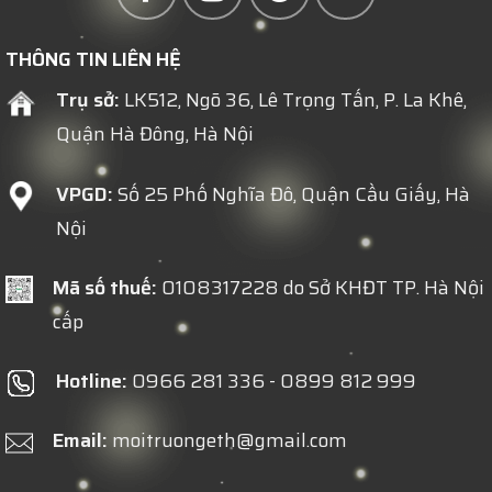
THÔNG TIN LIÊN HỆ
Trụ sở:
LK512, Ngõ 36, Lê Trọng Tấn, P. La Khê,
Quận Hà Đông, Hà Nội
VPGD:
Số 25 Phố Nghĩa Đô, Quận Cầu Giấy, Hà
Nội
Mã số thuế:
0108317228 do Sở KHĐT TP. Hà Nội
cấp
Hotline:
0966 281 336 - 0899 812 999
Email:
moitruongeth@gmail.com