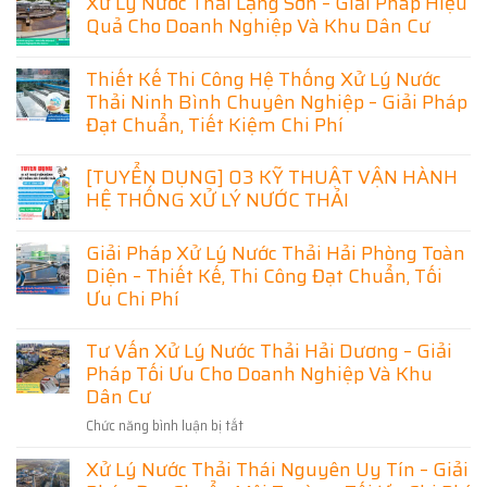
Xử Lý Nước Thải Lạng Sơn – Giải Pháp Hiệu
Quả Cho Doanh Nghiệp Và Khu Dân Cư
Không
có
Thiết Kế Thi Công Hệ Thống Xử Lý Nước
bình
luận
Thải Ninh Bình Chuyên Nghiệp – Giải Pháp
ở
Đạt Chuẩn, Tiết Kiệm Chi Phí
Xử
Lý
Không
Nước
có
[TUYỂN DỤNG] 03 KỸ THUẬT VẬN HÀNH
Thải
bình
Lạng
HỆ THỐNG XỬ LÝ NƯỚC THẢI
luận
Sơn
ở
–
Không
Thiết
Giải
có
Kế
Giải Pháp Xử Lý Nước Thải Hải Phòng Toàn
Pháp
bình
Thi
Hiệu
luận
Diện – Thiết Kế, Thi Công Đạt Chuẩn, Tối
Công
Quả
ở
Hệ
Ưu Chi Phí
Cho
[TUYỂN
Thống
Doanh
DỤNG]
Xử
Không
Nghiệp
03
Lý
có
Và
Tư Vấn Xử Lý Nước Thải Hải Dương – Giải
KỸ
Nước
bình
Khu
THUẬT
Thải
Pháp Tối Ưu Cho Doanh Nghiệp Và Khu
luận
Dân
VẬN
Ninh
ở
Cư
Dân Cư
HÀNH
Bình
Giải
HỆ
Chuyên
Pháp
THỐNG
Nghiệp
Chức năng bình luận bị tắt
ở
Xử
XỬ
–
Lý
Tư
LÝ
Giải
Nước
Xử Lý Nước Thải Thái Nguyên Uy Tín – Giải
Vấn
NƯỚC
Pháp
Thải
THẢI
Đạt