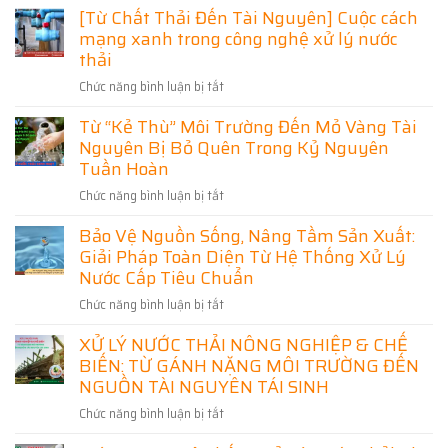
Hoạt
Trọng
[Từ Chất Thải Đến Tài Nguyên] Cuộc cách
Lý
Khu
Trong
mạng xanh trong công nghệ xử lý nước
Nước
Công
Bảo
Thải]
thải
Nghiệp
Vệ
Bài
Phú
Môi
Chức năng bình luận bị tắt
ở
toán
Thọ
Trường
[Từ
sống
–
Từ “Kẻ Thù” Môi Trường Đến Mỏ Vàng Tài
Chất
còn
Giải
Nguyên Bị Bỏ Quên Trong Kỷ Nguyên
Thải
của
Pháp
Đến
Tuần Hoàn
doanh
Bảo
Tài
nghiệp
Vệ
Chức năng bình luận bị tắt
ở
Nguyên]
hiện
Môi
Từ
Cuộc
đại
Bảo Vệ Nguồn Sống, Nâng Tầm Sản Xuất:
Trường
“Kẻ
cách
Và
Giải Pháp Toàn Diện Từ Hệ Thống Xử Lý
Thù”
mạng
Phát
Môi
Nước Cấp Tiêu Chuẩn
xanh
Triển
Trường
trong
Chức năng bình luận bị tắt
ở
Bền
Đến
công
Bảo
Vững
Mỏ
nghệ
XỬ LÝ NƯỚC THẢI NÔNG NGHIỆP & CHẾ
Vệ
Vàng
xử
BIẾN: TỪ GÁNH NẶNG MÔI TRƯỜNG ĐẾN
Nguồn
Tài
lý
Sống,
NGUỒN TÀI NGUYÊN TÁI SINH
Nguyên
nước
Nâng
Bị
thải
Chức năng bình luận bị tắt
ở
Tầm
Bỏ
XỬ
Sản
Quên