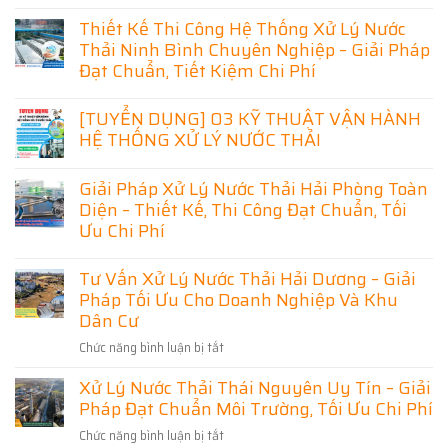
Không
có
Thiết Kế Thi Công Hệ Thống Xử Lý Nước
bình
luận
Thải Ninh Bình Chuyên Nghiệp – Giải Pháp
ở
Đạt Chuẩn, Tiết Kiệm Chi Phí
Xử
Lý
Không
Nước
có
[TUYỂN DỤNG] 03 KỸ THUẬT VẬN HÀNH
Thải
bình
Lạng
HỆ THỐNG XỬ LÝ NƯỚC THẢI
luận
Sơn
ở
–
Không
Thiết
Giải
có
Kế
Giải Pháp Xử Lý Nước Thải Hải Phòng Toàn
Pháp
bình
Thi
Hiệu
luận
Diện – Thiết Kế, Thi Công Đạt Chuẩn, Tối
Công
Quả
ở
Hệ
Ưu Chi Phí
Cho
[TUYỂN
Thống
Doanh
DỤNG]
Xử
Không
Nghiệp
03
Lý
có
Và
Tư Vấn Xử Lý Nước Thải Hải Dương – Giải
KỸ
Nước
bình
Khu
THUẬT
Thải
Pháp Tối Ưu Cho Doanh Nghiệp Và Khu
luận
Dân
VẬN
Ninh
ở
Cư
Dân Cư
HÀNH
Bình
Giải
HỆ
Chuyên
Pháp
THỐNG
Nghiệp
Chức năng bình luận bị tắt
ở
Xử
XỬ
–
Lý
Tư
LÝ
Giải
Nước
Xử Lý Nước Thải Thái Nguyên Uy Tín – Giải
Vấn
NƯỚC
Pháp
Thải
THẢI
Đạt
Pháp Đạt Chuẩn Môi Trường, Tối Ưu Chi Phí
Xử
Hải
Chuẩn,
Phòng
Lý
Tiết
Chức năng bình luận bị tắt
ở
Toàn
Nước
Kiệm