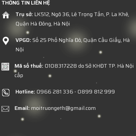
THÔNG TIN LIÊN HỆ
Trụ sở:
LK512, Ngõ 36, Lê Trọng Tấn, P. La Khê,
Quận Hà Đông, Hà Nội
VPGD:
Số 25 Phố Nghĩa Đô, Quận Cầu Giấy, Hà
Nội
Mã số thuế:
0108317228 do Sở KHĐT TP. Hà Nội
cấp
Hotline:
0966 281 336 - 0899 812 999
Email:
moitruongeth@gmail.com