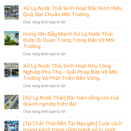
Diện
Xử
Chi
Thải
–
Xử Lý Nước Thải Sinh Hoạt Bắc Ninh Hiệu
Phí
Lý
Thiết
Hải
Kế,
Quả, Đạt Chuẩn Môi Trường
Nước
Dương
Thi
Thải
–
Công
Chức năng bình luận bị tắt
ở
Thái
Đạt
Giải
Xử
Chuẩn,
Nguyên
Pháp
Hưng Yên Đẩy Mạnh Xử Lý Nước Thải:
Lý
Tối
Uy
Tối
Ưu
Bước Đi Quan Trọng Trong Bảo Vệ Môi
Nước
Tín
Chi
Ưu
Thải
Trường
Phí
–
Cho
Sinh
Giải
Chức năng bình luận bị tắt
Doanh
ở
Hoạt
Pháp
Nghiệp
Hưng
Bắc
Đạt
Xử Lý Nước Thải Sinh Hoạt Khu Công
Và
Yên
Ninh
Chuẩn
Nghiệp Phú Thọ – Giải Pháp Bảo Vệ Môi
Khu
Đẩy
Hiệu
Môi
Dân
Mạnh
Trường Và Phát Triển Bền Vững
Quả,
Trường,
Cư
Xử
Đạt
Tối
Chức năng bình luận bị tắt
ở
Lý
Chuẩn
Ưu
Xử
Nước
Môi
[Xử Lý Nước Thải] Bài toán sống còn của
Chi
Lý
Thải:
Trường
Phí
doanh nghiệp hiện đại
Nước
Bước
Thải
Đi
Chức năng bình luận bị tắt
ở
Sinh
Quan
[Xử
Hoạt
Trọng
[Từ Chất Thải Đến Tài Nguyên] Cuộc cách
Lý
Khu
Trong
mạng xanh trong công nghệ xử lý nước
Nước
Công