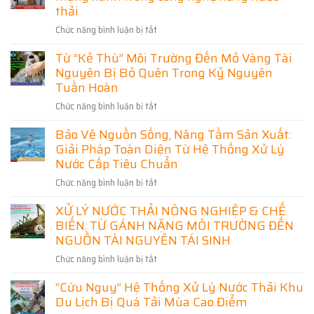
Bảo
Thải]
thải
Nghiệp
Vệ
Bài
Phú
Môi
Chức năng bình luận bị tắt
ở
toán
Thọ
Trường
[Từ
sống
–
Từ “Kẻ Thù” Môi Trường Đến Mỏ Vàng Tài
Chất
còn
Giải
Nguyên Bị Bỏ Quên Trong Kỷ Nguyên
Thải
của
Pháp
Đến
Tuần Hoàn
doanh
Bảo
Tài
nghiệp
Vệ
Chức năng bình luận bị tắt
ở
Nguyên]
hiện
Môi
Từ
Cuộc
đại
Bảo Vệ Nguồn Sống, Nâng Tầm Sản Xuất:
Trường
“Kẻ
cách
Và
Giải Pháp Toàn Diện Từ Hệ Thống Xử Lý
Thù”
mạng
Phát
Môi
Nước Cấp Tiêu Chuẩn
xanh
Triển
Trường
trong
Chức năng bình luận bị tắt
ở
Bền
Đến
công
Bảo
Vững
Mỏ
nghệ
XỬ LÝ NƯỚC THẢI NÔNG NGHIỆP & CHẾ
Vệ
Vàng
xử
BIẾN: TỪ GÁNH NẶNG MÔI TRƯỜNG ĐẾN
Nguồn
Tài
lý
Sống,
NGUỒN TÀI NGUYÊN TÁI SINH
Nguyên
nước
Nâng
Bị
thải
Chức năng bình luận bị tắt
ở
Tầm
Bỏ
XỬ
Sản
Quên
“Cứu Nguy” Hệ Thống Xử Lý Nước Thải Khu
LÝ
Xuất:
Trong
Du Lịch Bị Quá Tải Mùa Cao Điểm
NƯỚC
Giải
Kỷ
THẢI