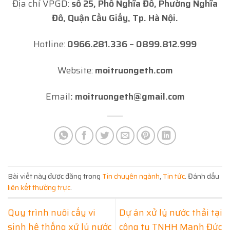
Địa chỉ VPGD:
số 25, Phố Nghĩa Đô, Phường Nghĩa
Đô, Quận Cầu Giấy, Tp. Hà Nội.
Hotline:
0966.281.336 – 0899.812.999
Website:
moitruongeth.com
Email
: moitruongeth@gmail.com
Bài viết này được đăng trong
Tin chuyên ngành
,
Tin tức
. Đánh dấu
liên kết thường trực
.
Quy trình nuôi cấy vi
Dự án xử lý nước thải tại
sinh hệ thống xử lý nước
công ty TNHH Mạnh Đức