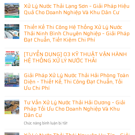
Xử Lý Nước Thải Lạng Sơn – Giải Pháp Hiệu
Quả Cho Doanh Nghiệp Và Khu Dân Cư
Không
có
Thiết Kế Thi Công Hệ Thống Xử Lý Nước
bình
luận
Thải Ninh Bình Chuyên Nghiệp – Giải Pháp
ở
Đạt Chuẩn, Tiết Kiệm Chi Phí
Xử
Lý
Không
Nước
có
[TUYỂN DỤNG] 03 KỸ THUẬT VẬN HÀNH
Thải
bình
Lạng
HỆ THỐNG XỬ LÝ NƯỚC THẢI
luận
Sơn
ở
–
Không
Thiết
Giải
có
Kế
Giải Pháp Xử Lý Nước Thải Hải Phòng Toàn
Pháp
bình
Thi
Hiệu
luận
Diện – Thiết Kế, Thi Công Đạt Chuẩn, Tối
Công
Quả
ở
Hệ
Ưu Chi Phí
Cho
[TUYỂN
Thống
Doanh
DỤNG]
Xử
Không
Nghiệp
03
Lý
có
Và
Tư Vấn Xử Lý Nước Thải Hải Dương – Giải
KỸ
Nước
bình
Khu
THUẬT
Thải
Pháp Tối Ưu Cho Doanh Nghiệp Và Khu
luận
Dân
VẬN
Ninh
ở
Cư
Dân Cư
HÀNH
Bình
Giải
HỆ
Chuyên
Pháp
THỐNG
Nghiệp
Chức năng bình luận bị tắt
ở
Xử
XỬ
–
Lý
Tư
LÝ
Giải
Nước
Vấn