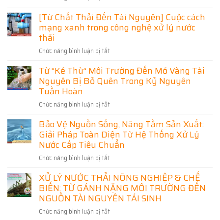
Sinh
Quan
[Xử
Hoạt
Trọng
[Từ Chất Thải Đến Tài Nguyên] Cuộc cách
Lý
Khu
Trong
mạng xanh trong công nghệ xử lý nước
Nước
Công
Bảo
Thải]
thải
Nghiệp
Vệ
Bài
Phú
Môi
Chức năng bình luận bị tắt
ở
toán
Thọ
Trường
[Từ
sống
–
Từ “Kẻ Thù” Môi Trường Đến Mỏ Vàng Tài
Chất
còn
Giải
Nguyên Bị Bỏ Quên Trong Kỷ Nguyên
Thải
của
Pháp
Đến
Tuần Hoàn
doanh
Bảo
Tài
nghiệp
Vệ
Chức năng bình luận bị tắt
ở
Nguyên]
hiện
Môi
Từ
Cuộc
đại
Bảo Vệ Nguồn Sống, Nâng Tầm Sản Xuất:
Trường
“Kẻ
cách
Và
Giải Pháp Toàn Diện Từ Hệ Thống Xử Lý
Thù”
mạng
Phát
Môi
Nước Cấp Tiêu Chuẩn
xanh
Triển
Trường
trong
Chức năng bình luận bị tắt
ở
Bền
Đến
công
Bảo
Vững
Mỏ
nghệ
XỬ LÝ NƯỚC THẢI NÔNG NGHIỆP & CHẾ
Vệ
Vàng
xử
BIẾN: TỪ GÁNH NẶNG MÔI TRƯỜNG ĐẾN
Nguồn
Tài
lý
Sống,
NGUỒN TÀI NGUYÊN TÁI SINH
Nguyên
nước
Nâng
Bị
thải
Chức năng bình luận bị tắt
ở
Tầm
Bỏ