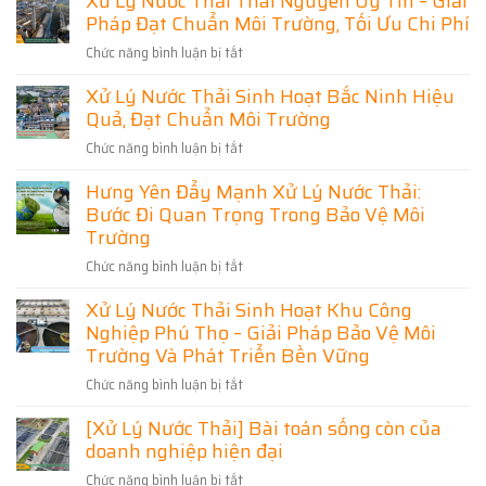
Xử Lý Nước Thải Thái Nguyên Uy Tín – Giải
NƯỚC
Pháp
Thải
THẢI
Đạt
Pháp Đạt Chuẩn Môi Trường, Tối Ưu Chi Phí
Xử
Hải
Chuẩn,
Phòng
Lý
Tiết
Chức năng bình luận bị tắt
ở
Toàn
Nước
Kiệm
Diện
Xử
Chi
Thải
–
Xử Lý Nước Thải Sinh Hoạt Bắc Ninh Hiệu
Phí
Lý
Thiết
Hải
Kế,
Quả, Đạt Chuẩn Môi Trường
Nước
Dương
Thi
Thải
–
Công
Chức năng bình luận bị tắt
ở
Thái
Đạt
Giải
Xử
Chuẩn,
Nguyên
Pháp
Hưng Yên Đẩy Mạnh Xử Lý Nước Thải:
Lý
Tối
Uy
Tối
Ưu
Bước Đi Quan Trọng Trong Bảo Vệ Môi
Nước
Tín
Chi
Ưu
Thải
Trường
Phí
–
Cho
Sinh
Giải
Chức năng bình luận bị tắt
Doanh
ở
Hoạt
Pháp
Nghiệp
Hưng
Bắc
Đạt
Xử Lý Nước Thải Sinh Hoạt Khu Công
Và
Yên
Ninh
Chuẩn
Nghiệp Phú Thọ – Giải Pháp Bảo Vệ Môi
Khu
Đẩy
Hiệu
Môi
Dân
Mạnh
Trường Và Phát Triển Bền Vững
Quả,
Trường,
Cư
Xử
Đạt
Tối
Chức năng bình luận bị tắt
ở
Lý
Chuẩn
Ưu
Xử
Nước
Môi
[Xử Lý Nước Thải] Bài toán sống còn của
Chi
Lý
Thải:
Trường
Phí
doanh nghiệp hiện đại
Nước
Bước
Thải
Đi
Chức năng bình luận bị tắt
ở