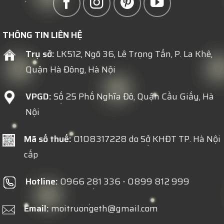
THÔNG TIN LIÊN HỆ
Trụ sở:
LK512, Ngõ 36, Lê Trọng Tấn, P. La Khê,
Quận Hà Đông, Hà Nội
VPGD:
Số 25 Phố Nghĩa Đô, Quận Cầu Giấy, Hà
Nội
Mã số thuế:
0108317228 do Sở KHĐT TP. Hà Nội
cấp
Hotline:
0966 281 336 - 0899 812 999
Email:
moitruongeth@gmail.com