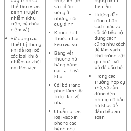
nguy hiểm
quy trình có
trước khi ăn
tiềm ẩn
thể tạo ra các
và chỉ ăn
bệnh truyền
uống ở
Hướng dẫn
nhiễm (khu
những nơi
công nhân
trộn, bể chứa,
quy định
cách mặc và
điểm xả)
cởi đồ bảo hộ
Không hút
đúng cách
Sử dụng các
thuốc, nhai
cũng như cách
thiết bị thông
kẹo cao su
để làm sạch,
khí để loại bỏ
Băng vết
khử trùng, cất
các loại khí ô
thương hở
giữ hoặc vứt
nhiễm ra khỏi
bằng băng
bỏ đồ bảo hộ
nơi làm việc
gạc sạch và
Trong các
khô
trường hợp cụ
Cởi bỏ trang
thể, sẽ cần
phục làm việc
dùng đến
trước khi về
những đồ bảo
nhà,
hộ khác để
Chuẩn bị các
đảm bảo an
loại vắc xin
toàn
phòng các
bệnh như