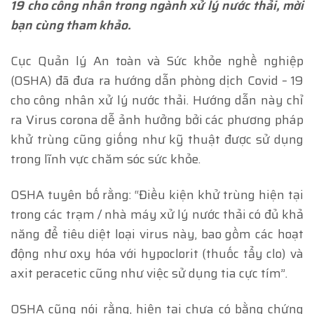
19 cho công nhân trong ngành xử lý nước thải, mời
bạn cùng tham khảo.
Cục Quản lý An toàn và Sức khỏe nghề nghiệp
(OSHA) đã đưa ra hướng dẫn phòng dịch Covid – 19
cho công nhân xử lý nước thải. Hướng dẫn này chỉ
ra Virus corona dễ ảnh hưởng bởi các phương pháp
khử trùng cũng giống như kỹ thuật được sử dụng
trong lĩnh vực chăm sóc sức khỏe.
OSHA tuyên bố rằng: “Điều kiện khử trùng hiện tại
trong các trạm / nhà máy xử lý nước thải có đủ khả
năng để tiêu diệt loại virus này, bao gồm các hoạt
động như oxy hóa với hypoclorit (thuốc tẩy clo) và
axit peracetic cũng như việc sử dụng tia cực tím”.
OSHA cũng nói rằng, hiện tại chưa có bằng chứng