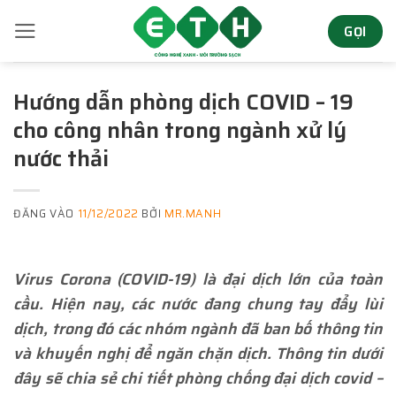
Bỏ
GỌI
qua
nội
dung
Hướng dẫn phòng dịch COVID – 19
cho công nhân trong ngành xử lý
nước thải
ĐĂNG VÀO
11/12/2022
BỞI
MR.MANH
Virus Corona (COVID-19) là đại dịch lớn của toàn
cầu. Hiện nay, các nước đang chung tay đẩy lùi
dịch, trong đó các nhóm ngành đã ban bố thông tin
và khuyến nghị để ngăn chặn dịch. Thông tin dưới
đây sẽ chia sẻ chi tiết phòng chống đại dịch covid –