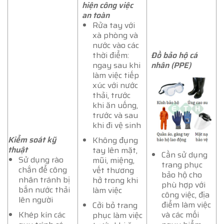
hiện công việc
an toàn
Rửa tay với
xà phòng và
nước vào các
thời điểm:
Đồ bảo hộ cá
ngay sau khi
nhân (PPE)
làm việc tiếp
xúc với nước
thải, trước
khi ăn uống,
trước và sau
khi đi vệ sinh
Kiểm soát kỹ
Không đụng
thuật
tay lên mặt,
Cần sử dụng
Sử dụng rào
mũi, miệng,
trang phục
chắn để công
vết thương
bảo hộ cho
nhân tránh bị
hở trong khi
phù hợp với
bắn nước thải
làm việc
công việc, địa
lên người
điểm làm việc
Cởi bỏ trang
và các mối
Khép kín các
phục làm việc