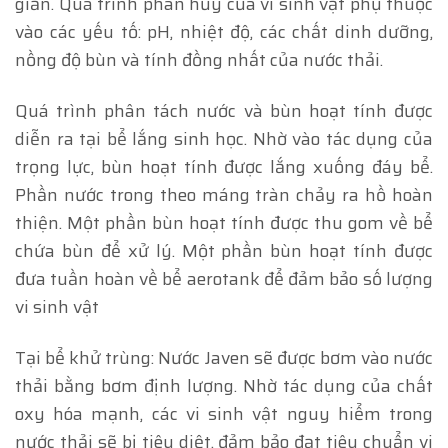
giản. Quá trình phân hủy của vi sinh vật phụ thuộc
vào các yếu tố: pH, nhiệt độ, các chất dinh dưỡng,
nồng độ bùn và tính đồng nhất của nước thải.
Quá trình phân tách nước và bùn hoạt tính được
diễn ra tại bể lắng sinh học. Nhờ vào tác dụng của
trọng lực, bùn hoạt tính được lắng xuống đáy bể.
Phần nước trong theo máng tràn chảy ra hồ hoàn
thiện. Một phần bùn hoạt tính được thu gom về bể
chứa bùn để xử lý. Một phần bùn hoạt tính được
đưa tuần hoàn về bể aerotank để đảm bảo số lượng
vi sinh vật
Tại bể khử trùng: Nước Javen sẽ được bơm vào nước
thải bằng bơm định lượng. Nhờ tác dụng của chất
oxy hóa mạnh, các vi sinh vật nguy hiểm trong
nước thải sẽ bị tiêu diệt, đảm bảo đạt tiêu chuẩn vi