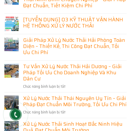
Đạt Chuẩn, Tiết Kiệm Chi Phí
Không
có
[TUYỂN DỤNG] 03 KỸ THUẬT VẬN HÀNH
bình
HỆ THỐNG XỬ LÝ NƯỚC THẢI
luận
ở
Không
Thiết
có
Kế
Giải Pháp Xử Lý Nước Thải Hải Phòng Toàn
bình
Thi
luận
Diện – Thiết Kế, Thi Công Đạt Chuẩn, Tối
Công
ở
Hệ
Ưu Chi Phí
[TUYỂN
Thống
DỤNG]
Xử
Không
03
Lý
có
Tư Vấn Xử Lý Nước Thải Hải Dương – Giải
KỸ
Nước
bình
THUẬT
Thải
Pháp Tối Ưu Cho Doanh Nghiệp Và Khu
luận
VẬN
Ninh
ở
Dân Cư
HÀNH
Bình
Giải
HỆ
Chuyên
Pháp
THỐNG
Nghiệp
Chức năng bình luận bị tắt
ở
Xử
XỬ
–
Lý
Tư
LÝ
Giải
Nước
Xử Lý Nước Thải Thái Nguyên Uy Tín – Giải
Vấn
NƯỚC
Pháp
Thải
THẢI
Đạt
Pháp Đạt Chuẩn Môi Trường, Tối Ưu Chi Phí
Xử
Hải
Chuẩn,
Phòng
Lý
Tiết
Chức năng bình luận bị tắt
ở
Toàn
Nước
Kiệm
Diện
Xử
Chi
Thải
–
Xử Lý Nước Thải Sinh Hoạt Bắc Ninh Hiệu
Phí
Lý
Thiết
Hải
Kế,
Quả, Đạt Chuẩn Môi Trường
Nước
Dương