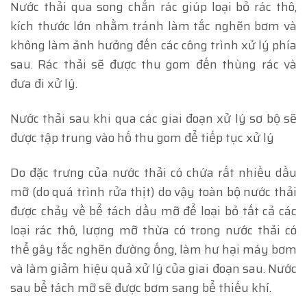
Nước thải qua song chắn rác giúp loại bỏ rác thô,
kích thước lớn nhằm tránh làm tắc nghẽn bơm và
không làm ảnh hưởng đến các công trình xử lý phía
sau. Rác thải sẽ được thu gom đến thùng rác và
đưa đi xử lý.
Nước thải sau khi qua các giai đoạn xử lý sơ bộ sẽ
được tập trung vào hố thu gom để tiếp tục xử lý
Do đặc trưng của nước thải có chứa rất nhiều dầu
mỡ (do quá trình rửa thịt) do vậy toàn bộ nước thải
được chảy về bể tách dầu mỡ để loại bỏ tất cả các
loại rác thô, lượng mỡ thừa có trong nước thải có
thể gây tắc nghẽn đường ống, làm hư hại máy bơm
và làm giảm hiệu quả xử lý của giai đoạn sau. Nước
sau bể tách mỡ sẽ được bơm sang bể thiếu khí.