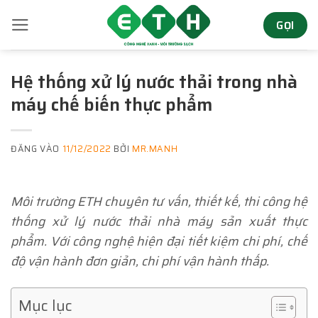
Bỏ
GỌI
qua
nội
dung
Hệ thống xử lý nước thải trong nhà
máy chế biến thực phẩm
ĐĂNG VÀO
11/12/2022
BỞI
MR.MANH
Môi trường ETH chuyên tư vấn, thiết kế, thi công hệ
thống xử lý nước thải nhà máy sản xuất thực
phẩm. Với công nghệ hiện đại tiết kiệm chi phí, chế
độ vận hành đơn giản, chi phí vận hành thấp.
Mục lục