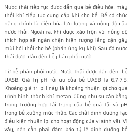
Nước thải tiếp tục được dẫn qua bể điều hòa, máy
thổi khí tiếp tục cung cấp khí cho bể. Bể có chức
năng chính là điều hòa lưu lượng và nồng độ của
nước thải. Ngoài ra, khí được xáo trộn với nồng độ
thích hợp sẽ ngăn chặn hiện tượng lắng cặn gây
mùi hôi thối cho bể (phản ứng kỵ khí). Sau đó nước
thải được dẫn đến bể phân phối nước
Từ bể phân phối nước. Nước thải được dẫn đến bể
UASB. Giá trị pH tối ưu của bể UASB là 6,7-7,5.
Khoảng giá trị pH này là khoảng thuận lợi cho quá
trình hình thành khí metan. Cũng như sự cân bằng
trong trường hợp tải trọng của bể quá tải và pH
trong bể xuống mức thấp. Các chất dinh dưỡng tạo
điều kiện thuận lợi cho hoạt động của vi sinh vật. Vì
vậy, nên cần phải đảm bảo tỷ lệ dinh dưỡng bổ