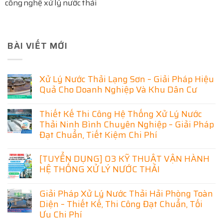
công nghệ xử lý nước thải
BÀI VIẾT MỚI
Xử Lý Nước Thải Lạng Sơn – Giải Pháp Hiệu
Quả Cho Doanh Nghiệp Và Khu Dân Cư
Không
có
Thiết Kế Thi Công Hệ Thống Xử Lý Nước
bình
luận
Thải Ninh Bình Chuyên Nghiệp – Giải Pháp
ở
Đạt Chuẩn, Tiết Kiệm Chi Phí
Xử
Lý
Không
Nước
có
[TUYỂN DỤNG] 03 KỸ THUẬT VẬN HÀNH
Thải
bình
Lạng
HỆ THỐNG XỬ LÝ NƯỚC THẢI
luận
Sơn
ở
–
Không
Thiết
Giải
có
Kế
Giải Pháp Xử Lý Nước Thải Hải Phòng Toàn
Pháp
bình
Thi
Hiệu
luận
Diện – Thiết Kế, Thi Công Đạt Chuẩn, Tối
Công
Quả
ở
Hệ
Ưu Chi Phí
Cho
[TUYỂN
Thống
Doanh
DỤNG]