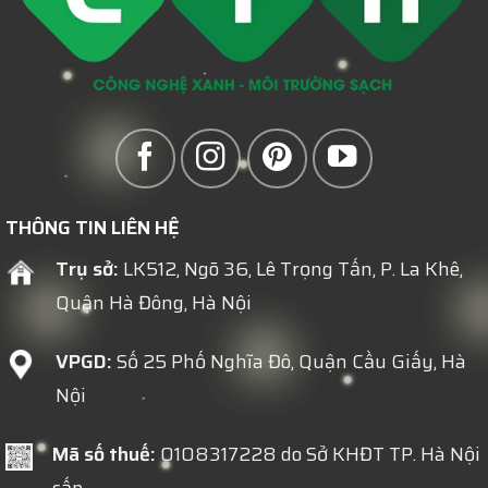
Quá
NGUYÊN
Tải
TÁI
Mùa
SINH
Cao
Điểm
THÔNG TIN LIÊN HỆ
Trụ sở:
LK512, Ngõ 36, Lê Trọng Tấn, P. La Khê,
Quận Hà Đông, Hà Nội
VPGD:
Số 25 Phố Nghĩa Đô, Quận Cầu Giấy, Hà
Nội
Mã số thuế:
0108317228 do Sở KHĐT TP. Hà Nội