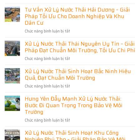
Xử
Không
Nghiệp
03
Lý
có
Và
Tư Vấn Xử Lý Nước Thải Hải Dương – Giải
KỸ
Nước
bình
Khu
THUẬT
Thải
Pháp Tối Ưu Cho Doanh Nghiệp Và Khu
luận
Dân
VẬN
Ninh
ở
Cư
Dân Cư
HÀNH
Bình
Giải
HỆ
Chuyên
Pháp
THỐNG
Nghiệp
Chức năng bình luận bị tắt
ở
Xử
XỬ
–
Lý
Tư
LÝ
Giải
Nước
Xử Lý Nước Thải Thái Nguyên Uy Tín – Giải
Vấn
NƯỚC
Pháp
Thải
THẢI
Đạt
Pháp Đạt Chuẩn Môi Trường, Tối Ưu Chi Phí
Xử
Hải
Chuẩn,
Phòng
Lý
Tiết
Chức năng bình luận bị tắt
ở
Toàn
Nước
Kiệm
Diện
Xử
Chi
Thải
–
Xử Lý Nước Thải Sinh Hoạt Bắc Ninh Hiệu
Phí
Lý
Thiết
Hải
Kế,
Quả, Đạt Chuẩn Môi Trường
Nước
Dương
Thi
Thải
–
Công
Chức năng bình luận bị tắt
ở
Thái
Đạt
Giải
Xử
Chuẩn,
Nguyên
Pháp
Hưng Yên Đẩy Mạnh Xử Lý Nước Thải:
Lý
Tối
Uy
Tối
Ưu
Bước Đi Quan Trọng Trong Bảo Vệ Môi
Nước
Tín
Chi
Ưu
Thải
Trường
Phí
–
Cho
Sinh
Giải
Chức năng bình luận bị tắt
Doanh
ở
Hoạt
Pháp
Nghiệp
Hưng
Bắc
Đạt
Xử Lý Nước Thải Sinh Hoạt Khu Công
Và
Yên
Ninh
Chuẩn
Nghiệp Phú Thọ – Giải Pháp Bảo Vệ Môi
Khu
Đẩy
Hiệu