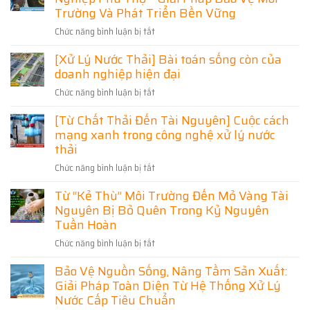
Môi
Dân
Mạnh
Trường Và Phát Triển Bền Vững
Quả,
Trường,
Cư
Xử
Đạt
Tối
Chức năng bình luận bị tắt
ở
Lý
Chuẩn
Ưu
Xử
Nước
Môi
[Xử Lý Nước Thải] Bài toán sống còn của
Chi
Lý
Thải:
Trường
Phí
doanh nghiệp hiện đại
Nước
Bước
Thải
Đi
Chức năng bình luận bị tắt
ở
Sinh
Quan
[Xử
Hoạt
Trọng
[Từ Chất Thải Đến Tài Nguyên] Cuộc cách
Lý
Khu
Trong
mạng xanh trong công nghệ xử lý nước
Nước
Công
Bảo
Thải]
thải
Nghiệp
Vệ
Bài
Phú
Môi
Chức năng bình luận bị tắt
ở
toán
Thọ
Trường
[Từ
sống
–
Từ “Kẻ Thù” Môi Trường Đến Mỏ Vàng Tài
Chất
còn
Giải
Nguyên Bị Bỏ Quên Trong Kỷ Nguyên
Thải
của
Pháp
Đến
Tuần Hoàn
doanh
Bảo
Tài
nghiệp
Vệ
Chức năng bình luận bị tắt
ở
Nguyên]
hiện
Môi
Từ
Cuộc
đại
Bảo Vệ Nguồn Sống, Nâng Tầm Sản Xuất:
Trường
“Kẻ
cách
Và
Giải Pháp Toàn Diện Từ Hệ Thống Xử Lý
Thù”
mạng
Phát
Môi
Nước Cấp Tiêu Chuẩn
xanh
Triển
Trường