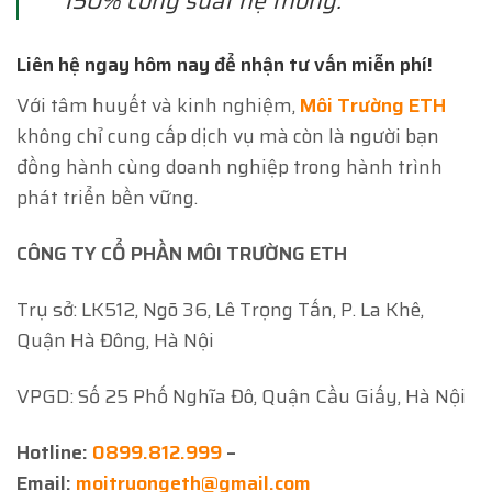
150% công suất hệ thống.
Liên hệ ngay hôm nay để nhận tư vấn miễn phí!
Với tâm huyết và kinh nghiệm,
Môi Trường ETH
không chỉ cung cấp dịch vụ mà còn là người bạn
đồng hành cùng doanh nghiệp trong hành trình
phát triển bền vững.
CÔNG TY CỔ PHẦN MÔI TRƯỜNG ETH
Trụ sở: LK512, Ngõ 36, Lê Trọng Tấn, P. La Khê,
Quận Hà Đông, Hà Nội
VPGD: Số 25 Phố Nghĩa Đô, Quận Cầu Giấy, Hà Nội
Hotline:
0899.812.999
–
Email:
moitruongeth@gmail.com