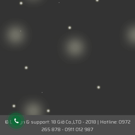
© Design & support: 18 Giờ Co.,LTD - 2018 | Hotline: 0972
265 878 - 0911 012 987