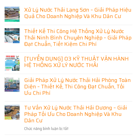
Xử Lý Nước Thải Lạng Sơn – Giải Pháp Hiệu
Quả Cho Doanh Nghiệp Và Khu Dân Cư
Không
có
Thiết Kế Thi Công Hệ Thống Xử Lý Nước
bình
luận
Thải Ninh Bình Chuyên Nghiệp – Giải Pháp
ở
Đạt Chuẩn, Tiết Kiệm Chi Phí
Xử
Lý
Không
Nước
có
[TUYỂN DỤNG] 03 KỸ THUẬT VẬN HÀNH
Thải
bình
Lạng
HỆ THỐNG XỬ LÝ NƯỚC THẢI
luận
Sơn
ở
–
Không
Thiết
Giải
có
Kế
Giải Pháp Xử Lý Nước Thải Hải Phòng Toàn
Pháp
bình
Thi
Hiệu
luận
Diện – Thiết Kế, Thi Công Đạt Chuẩn, Tối
Công
Quả
ở
Hệ
Ưu Chi Phí
Cho
[TUYỂN
Thống
Doanh
DỤNG]
Xử
Không
Nghiệp
03
Lý
có
Và
Tư Vấn Xử Lý Nước Thải Hải Dương – Giải
KỸ
Nước
bình
Khu
THUẬT
Thải
Pháp Tối Ưu Cho Doanh Nghiệp Và Khu
luận
Dân
VẬN
Ninh
ở
Cư
Dân Cư
HÀNH
Bình
Giải
HỆ
Chuyên
Pháp
THỐNG
Nghiệp
Chức năng bình luận bị tắt
ở
Xử
XỬ
–
Lý
Tư
LÝ
Giải