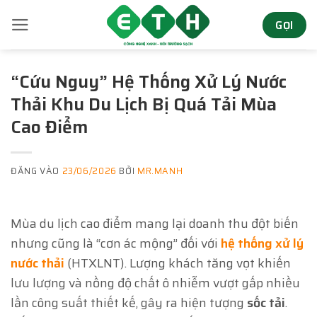
Bỏ
GỌI
qua
nội
dung
“Cứu Nguy” Hệ Thống Xử Lý Nước
Thải Khu Du Lịch Bị Quá Tải Mùa
Cao Điểm
ĐĂNG VÀO
23/06/2026
BỞI
MR.MANH
Mùa du lịch cao điểm mang lại doanh thu đột biến
nhưng cũng là “cơn ác mộng” đối với
hệ thống xử lý
nước thải
(HTXLNT). Lượng khách tăng vọt khiến
lưu lượng và nồng độ chất ô nhiễm vượt gấp nhiều
lần công suất thiết kế, gây ra hiện tượng
sốc tải
.