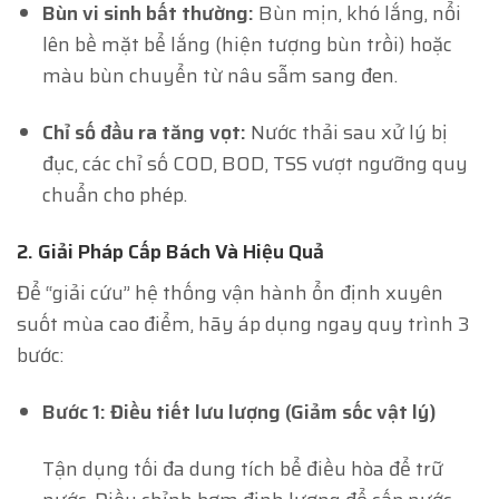
Bùn vi sinh bất thường:
Bùn mịn, khó lắng, nổi
lên bề mặt bể lắng (hiện tượng bùn trồi) hoặc
màu bùn chuyển từ nâu sẫm sang đen.
Chỉ số đầu ra tăng vọt:
Nước thải sau xử lý bị
đục, các chỉ số COD, BOD, TSS vượt ngưỡng quy
chuẩn cho phép.
2. Giải Pháp Cấp Bách Và Hiệu Quả
Để “giải cứu” hệ thống vận hành ổn định xuyên
suốt mùa cao điểm, hãy áp dụng ngay quy trình 3
bước:
Bước 1: Điều tiết lưu lượng (Giảm sốc vật lý)
Tận dụng tối đa dung tích bể điều hòa để trữ