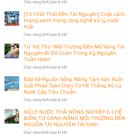
Chức năng bình luận bị tắt
ở
Sinh
Quan
[Xử
Hoạt
Trọng
[Từ Chất Thải Đến Tài Nguyên] Cuộc cách
Lý
Khu
Trong
mạng xanh trong công nghệ xử lý nước
Nước
Công
Bảo
Thải]
thải
Nghiệp
Vệ
Bài
Phú
Môi
Chức năng bình luận bị tắt
ở
toán
Thọ
Trường
[Từ
sống
–
Từ “Kẻ Thù” Môi Trường Đến Mỏ Vàng Tài
Chất
còn
Giải
Nguyên Bị Bỏ Quên Trong Kỷ Nguyên
Thải
của
Pháp
Đến
Tuần Hoàn
doanh
Bảo
Tài
nghiệp
Vệ
Chức năng bình luận bị tắt
ở
Nguyên]
hiện
Môi
Từ
Cuộc
đại
Bảo Vệ Nguồn Sống, Nâng Tầm Sản Xuất:
Trường
“Kẻ
cách
Và
Giải Pháp Toàn Diện Từ Hệ Thống Xử Lý
Thù”
mạng
Phát
Môi
Nước Cấp Tiêu Chuẩn
xanh
Triển
Trường
trong
Chức năng bình luận bị tắt
ở
Bền
Đến
công
Bảo
Vững
Mỏ
nghệ
XỬ LÝ NƯỚC THẢI NÔNG NGHIỆP & CHẾ
Vệ
Vàng
xử
BIẾN: TỪ GÁNH NẶNG MÔI TRƯỜNG ĐẾN
Nguồn
Tài
lý
Sống,
NGUỒN TÀI NGUYÊN TÁI SINH
Nguyên
nước
Nâng
Bị
thải
Chức năng bình luận bị tắt
ở
Tầm