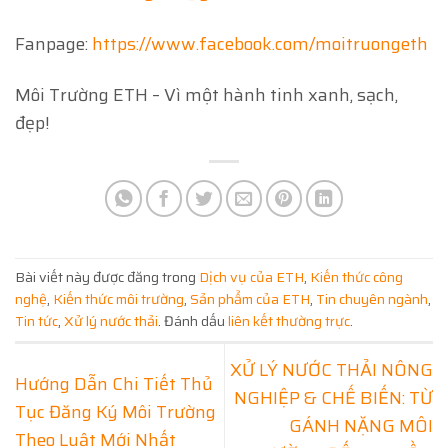
Fanpage:
https://www.facebook.com/moitruongeth
Môi Trường ETH – Vì một hành tinh xanh, sạch,
đẹp!
Bài viết này được đăng trong
Dịch vụ của ETH
,
Kiến thức công
nghệ
,
Kiến thức môi trường
,
Sản phẩm của ETH
,
Tin chuyên ngành
,
Tin tức
,
Xử lý nước thải
. Đánh dấu
liên kết thường trực
.
XỬ LÝ NƯỚC THẢI NÔNG
Hướng Dẫn Chi Tiết Thủ
NGHIỆP & CHẾ BIẾN: TỪ
Tục Đăng Ký Môi Trường
GÁNH NẶNG MÔI
Theo Luật Mới Nhất