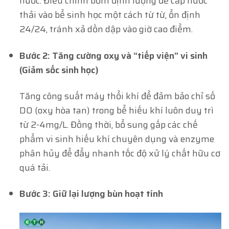
nước. Điều chỉnh bơm định lượng để cấp nước
thải vào bể sinh học một cách từ từ, ổn định
24/24, tránh xả dồn dập vào giờ cao điểm.
Bước 2: Tăng cường oxy và “tiếp viện” vi sinh
(Giảm sốc sinh học)
Tăng công suất máy thổi khí để đảm bảo chỉ số
DO (oxy hòa tan) trong bể hiếu khí luôn duy trì
từ
2-4mg/L
. Đồng thời, bổ sung gấp các chế
phẩm vi sinh hiếu khí chuyên dụng và enzyme
phân hủy để đẩy nhanh tốc độ xử lý chất hữu cơ
quá tải.
Bước 3: Giữ lại lượng bùn hoạt tính