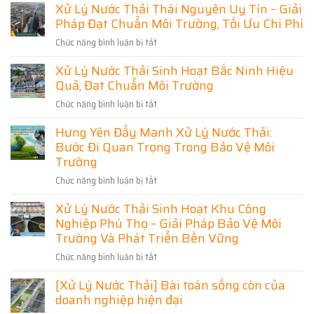
Nước
Xử Lý Nước Thải Thái Nguyên Uy Tín – Giải
Vấn
NƯỚC
Pháp
Thải
THẢI
Đạt
Pháp Đạt Chuẩn Môi Trường, Tối Ưu Chi Phí
Xử
Hải
Chuẩn,
Phòng
Lý
Tiết
Chức năng bình luận bị tắt
ở
Toàn
Nước
Kiệm
Diện
Xử
Chi
Thải
–
Xử Lý Nước Thải Sinh Hoạt Bắc Ninh Hiệu
Phí
Lý
Thiết
Hải
Kế,
Quả, Đạt Chuẩn Môi Trường
Nước
Dương
Thi
Thải
–
Công
Chức năng bình luận bị tắt
ở
Thái
Đạt
Giải
Xử
Chuẩn,
Nguyên
Pháp
Hưng Yên Đẩy Mạnh Xử Lý Nước Thải:
Lý
Tối
Uy
Tối
Ưu
Bước Đi Quan Trọng Trong Bảo Vệ Môi
Nước
Tín
Chi
Ưu
Thải
Trường
Phí
–
Cho
Sinh
Giải
Chức năng bình luận bị tắt
Doanh
ở
Hoạt
Pháp
Nghiệp
Hưng
Bắc
Đạt
Xử Lý Nước Thải Sinh Hoạt Khu Công
Và
Yên
Ninh
Chuẩn
Nghiệp Phú Thọ – Giải Pháp Bảo Vệ Môi
Khu
Đẩy
Hiệu
Môi
Dân
Mạnh
Trường Và Phát Triển Bền Vững
Quả,
Trường,
Cư
Xử
Đạt
Tối
Chức năng bình luận bị tắt
ở
Lý
Chuẩn
Ưu
Xử
Nước
Môi
[Xử Lý Nước Thải] Bài toán sống còn của
Chi
Lý
Thải:
Trường
Phí
doanh nghiệp hiện đại
Nước
Bước
Thải
Đi