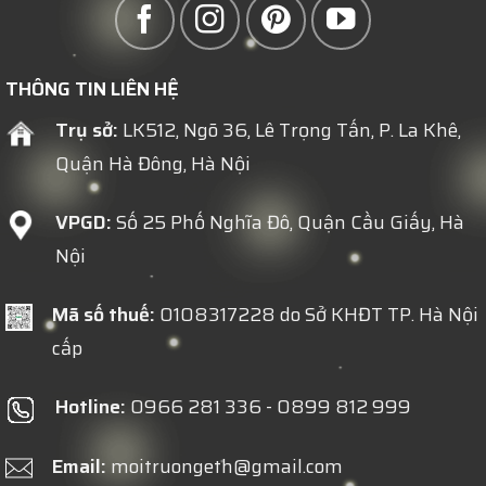
THÔNG TIN LIÊN HỆ
Trụ sở:
LK512, Ngõ 36, Lê Trọng Tấn, P. La Khê,
Quận Hà Đông, Hà Nội
VPGD:
Số 25 Phố Nghĩa Đô, Quận Cầu Giấy, Hà
Nội
Mã số thuế:
0108317228 do Sở KHĐT TP. Hà Nội
cấp
Hotline:
0966 281 336 - 0899 812 999
Email:
moitruongeth@gmail.com