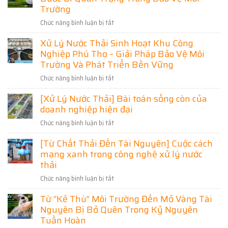
Chi
Ưu
Thải
Trường
Phí
–
Cho
Sinh
Giải
Chức năng bình luận bị tắt
Doanh
ở
Hoạt
Pháp
Nghiệp
Hưng
Bắc
Đạt
Xử Lý Nước Thải Sinh Hoạt Khu Công
Và
Yên
Ninh
Chuẩn
Nghiệp Phú Thọ – Giải Pháp Bảo Vệ Môi
Khu
Đẩy
Hiệu
Môi
Dân
Mạnh
Trường Và Phát Triển Bền Vững
Quả,
Trường,
Cư
Xử
Đạt
Tối
Chức năng bình luận bị tắt
ở
Lý
Chuẩn
Ưu
Xử
Nước
Môi
[Xử Lý Nước Thải] Bài toán sống còn của
Chi
Lý
Thải:
Trường
Phí
doanh nghiệp hiện đại
Nước
Bước
Thải
Đi
Chức năng bình luận bị tắt
ở
Sinh
Quan
[Xử
Hoạt
Trọng
[Từ Chất Thải Đến Tài Nguyên] Cuộc cách
Lý
Khu
Trong
mạng xanh trong công nghệ xử lý nước
Nước
Công
Bảo
Thải]
thải
Nghiệp
Vệ
Bài
Phú
Môi
Chức năng bình luận bị tắt
ở
toán
Thọ
Trường
[Từ
sống
–
Từ “Kẻ Thù” Môi Trường Đến Mỏ Vàng Tài
Chất
còn
Giải
Nguyên Bị Bỏ Quên Trong Kỷ Nguyên
Thải
của
Pháp
Đến
Tuần Hoàn
doanh
Bảo
Tài