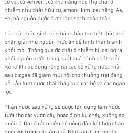
cỏ voi, cỏ vetiver,… có khả năng hấp thụ chất ô
nhiễm như chất hữu cư, amoni, kim loại nặng, As,
Fe mà nguồn nước được làm sạch hoàn toàn.
Các loài thủy sinh tiến hành hấp thụ hết chất khó
phân giải như nguồn thức ăn để hình thành sinh
khối mới. Thông qua đó chất ô nhiễm bị loại bỏ ra
khỏi nguồn nước trong suốt quá trình phát triển.
Kể từ khi áp dụng rộng rãi các bể xử lý nước thải
sau biogas đã giảm mùi hôi cho chuồng trại đáng
kể. Lần lượt nước thải chảy qua các bể và các ngăn
lọc.
Phần nước sau xử lý sẽ được tận dụng làm nước
tưới cho các vườn cây hoặc định kỳ chảy xuống ao
nuôi cá. Đã có rất nhiều hộ nông dân kết hợp chăn
nuôi với trồng cây ăn quả. Nhờ tận dụng nguồn