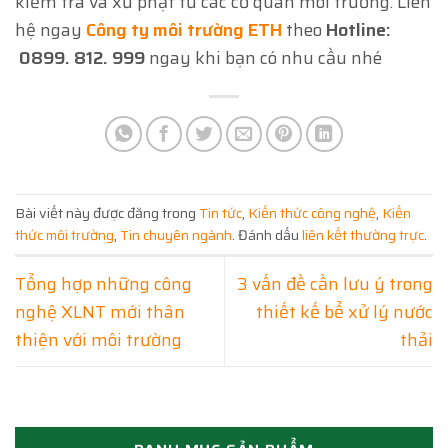
kiểm tra và xử phạt từ các cơ quan môi trường. Liên
hệ ngay
Công ty môi trường ETH
theo
Hotline:
0899. 812. 999
ngay khi bạn có nhu cầu nhé
Bài viết này được đăng trong
Tin tức
,
Kiến thức công nghệ
,
Kiến
thức môi trường
,
Tin chuyên ngành
. Đánh dấu
liên kết thường trực
.
Tổng hợp những công
3 vấn đề cần lưu ý trong
nghệ XLNT mới thân
thiết kế bể xử lý nước
thiện với môi trường
thải