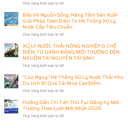
nghiệp
Vệ
Chức năng bình luận bị tắt
ở
Nguyên]
hiện
Môi
Từ
Cuộc
đại
Bảo Vệ Nguồn Sống, Nâng Tầm Sản Xuất:
Trường
“Kẻ
cách
Và
Giải Pháp Toàn Diện Từ Hệ Thống Xử Lý
Thù”
mạng
Phát
Môi
Nước Cấp Tiêu Chuẩn
xanh
Triển
Trường
trong
Chức năng bình luận bị tắt
ở
Bền
Đến
công
Bảo
Vững
Mỏ
nghệ
XỬ LÝ NƯỚC THẢI NÔNG NGHIỆP & CHẾ
Vệ
Vàng
xử
BIẾN: TỪ GÁNH NẶNG MÔI TRƯỜNG ĐẾN
Nguồn
Tài
lý
Sống,
NGUỒN TÀI NGUYÊN TÁI SINH
Nguyên
nước
Nâng
Bị
thải
Chức năng bình luận bị tắt
ở
Tầm
Bỏ
XỬ
Sản
Quên
“Cứu Nguy” Hệ Thống Xử Lý Nước Thải Khu
LÝ
Xuất:
Trong
Du Lịch Bị Quá Tải Mùa Cao Điểm
NƯỚC
Giải
Kỷ
THẢI
Pháp
Nguyên
Chức năng bình luận bị tắt
ở
NÔNG
Toàn
Tuần
“Cứu
NGHIỆP
Diện
Hướng Dẫn Chi Tiết Thủ Tục Đăng Ký Môi
Hoàn
Nguy”
&
Từ
Trường Theo Luật Mới Nhất 2026
Hệ
CHẾ
Hệ
Thống
BIẾN:
Chức năng bình luận bị tắt
Thống
ở
Xử
TỪ
Xử
Hướng
Lý
GÁNH
Lý
Dẫn