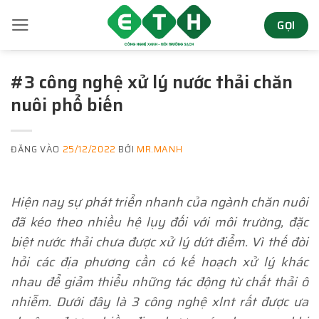
Bỏ
GỌI
qua
nội
dung
#3 công nghệ xử lý nước thải chăn
nuôi phổ biến
ĐĂNG VÀO
25/12/2022
BỞI
MR.MANH
Hiện nay sự phát triển nhanh của ngành chăn nuôi
đã kéo theo nhiều hệ lụy đối với môi trường, đặc
biệt nước thải chưa được xử lý dứt điểm. Vì thế đòi
hỏi các địa phương cần có kế hoạch xử lý khác
nhau để giảm thiểu những tác động từ chất thải ô
nhiễm. Dưới đây là 3 công nghệ xlnt rất được ưa