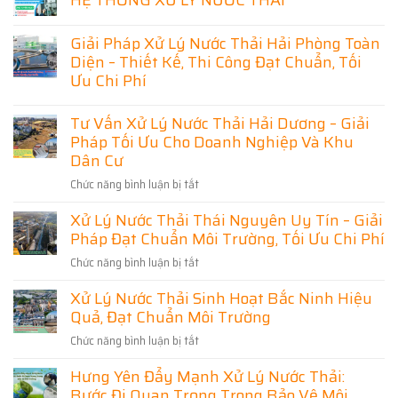
HỆ THỐNG XỬ LÝ NƯỚC THẢI
ở
Không
Thiết
có
Kế
Giải Pháp Xử Lý Nước Thải Hải Phòng Toàn
bình
Thi
luận
Diện – Thiết Kế, Thi Công Đạt Chuẩn, Tối
Công
ở
Hệ
Ưu Chi Phí
[TUYỂN
Thống
DỤNG]
Xử
Không
03
Lý
có
Tư Vấn Xử Lý Nước Thải Hải Dương – Giải
KỸ
Nước
bình
THUẬT
Thải
Pháp Tối Ưu Cho Doanh Nghiệp Và Khu
luận
VẬN
Ninh
ở
Dân Cư
HÀNH
Bình
Giải
HỆ
Chuyên
Pháp
THỐNG
Nghiệp
Chức năng bình luận bị tắt
ở
Xử
XỬ
–
Lý
Tư
LÝ
Giải
Nước
Xử Lý Nước Thải Thái Nguyên Uy Tín – Giải
Vấn
NƯỚC
Pháp
Thải
THẢI
Đạt
Pháp Đạt Chuẩn Môi Trường, Tối Ưu Chi Phí
Xử
Hải
Chuẩn,
Phòng
Lý
Tiết
Chức năng bình luận bị tắt
ở
Toàn
Nước
Kiệm
Diện
Xử
Chi
Thải
–
Xử Lý Nước Thải Sinh Hoạt Bắc Ninh Hiệu
Phí
Lý
Thiết
Hải
Kế,
Quả, Đạt Chuẩn Môi Trường
Nước
Dương
Thi
Thải
–
Công
Chức năng bình luận bị tắt
ở
Thái
Đạt
Giải
Xử
Chuẩn,
Nguyên
Pháp
Hưng Yên Đẩy Mạnh Xử Lý Nước Thải:
Lý
Tối
Uy
Tối
Ưu
Bước Đi Quan Trọng Trong Bảo Vệ Môi
Nước
Tín