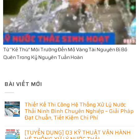
Từ “Kẻ Thù” Môi Trường Đến Mỏ Vàng Tài Nguyên Bị Bỏ
Quên Trong Kỷ Nguyên Tuần Hoàn
BÀI VIẾT MỚI
Thiết Kế Thi Công Hệ Thống Xử Lý Nước
Thải Ninh Bình Chuyên Nghiệp – Giải Pháp
Đạt Chuẩn, Tiết Kiệm Chi Phí
Không
có
[TUYỂN DỤNG] 03 KỸ THUẬT VẬN HÀNH
bình
luận