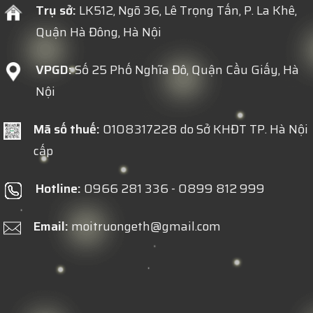
Trụ sở:
LK512, Ngõ 36, Lê Trọng Tấn, P. La Khê,
Quận Hà Đông, Hà Nội
VPGD:
Số 25 Phố Nghĩa Đô, Quận Cầu Giấy, Hà
Nội
Mã số thuế:
0108317228 do Sở KHĐT TP. Hà Nội
cấp
Hotline:
0966 281 336 - 0899 812 999
Email:
moitruongeth@gmail.com